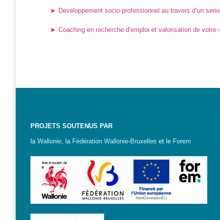
► Developpement socio-professionnel au travers d’un seri
Formations
sur mesure
► Coaching en recherche d’emploi et valorisation de votre 
Découvrir
Espace
Public
Numérique
Pour
les
ainé·es
PROJETS SOUTENUS PAR
la
Wallonie
, la
Fédération Wallonie-Bruxelles
et le
Forem
Déclics
Numériques
: menez
l’enquête !
Animations
ouvertes
au public