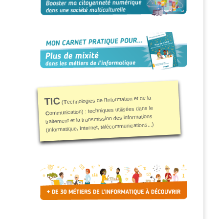
nformation et de la
TIC
I
echnologies de l'
T
(
ommunication) : techniques utilisées dans le
C
traitement et la transmission des informations
(informatique, Internet, télécommunications...)