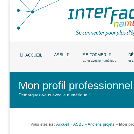
Accueil
ASBL
Missions
ASBL
SE FORMER
DÉ
et
ACCUEIL
actions
au et avec le numérique
et u
Agenda
Mon profil professionne
Équipe
Démarquez-vous avec le numérique !
Travailler chez
Interface3.Namur
Anciens
projets
Vous êtes ici :
Accueil
»
ASBL
»
Anciens projets
»
Mon pro
Média