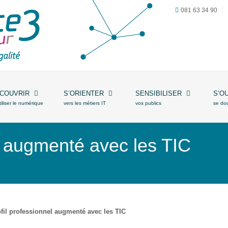
081 63 34 90
COUVRIR
S’ORIENTER
SENSIBILISER
S’O
tiliser le numérique
vers les métiers IT
vos publics
se do
l augmenté avec les TIC
fil professionnel augmenté avec les TIC