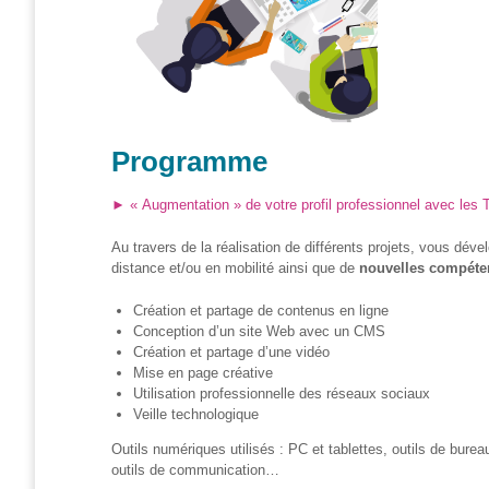
– CISP
Horizon IT :
J’explore les
métiers de
l’informatique
– CISP
Programme
Electromécanicienne
► « Augmentation » de votre profil professionnel avec les 
FormaTIC
Au travers de la réalisation de différents projets, vous déve
– Le
distance et/ou en mobilité ainsi que de
nouvelles compéte
numérique
au travail
Création et partage de contenus en ligne
Conception d’un site Web avec un CMS
SocioConnect
Création et partage d’une vidéo
– Aider son
Mise en page créative
public avec le
Utilisation professionnelle des réseaux sociaux
numérique
Veille technologique
Pour
Outils numériques utilisés : PC et tablettes, outils de burea
les
outils de communication…
ainé·es