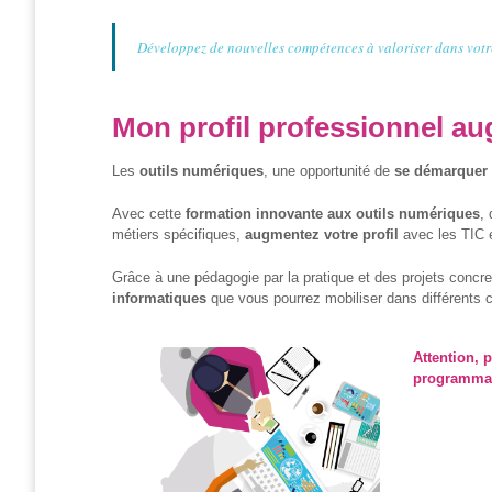
et
presse
Développez de nouvelles compétences à valoriser dans votr
Vie
privée
Mon profil professionnel au
Se
former
Les
outils numériques
, une opportunité de
se démarquer
Formations pour
Avec cette
formation innovante aux outils numériques
,
demandeur·euse·s
métiers spécifiques,
augmentez votre profil
avec les TIC 
d’emploi
Grâce à une pédagogie par la pratique et des projets concre
DIGISTART
informatiques
que vous pourrez mobiliser dans différents 
Opérateur·rice
Attention, 
Support IT –
programmat
Helpdesk
Je valorise
mon profil
avec le
numérique