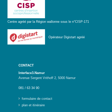
Genre-
et-TIC
Centre agréé par la Région wallonne sous le n°CISP-171
S’outiller
Box
Opérateur Digistart agréé
Numérique
Fiches
outils
Box
CONTACT
Numérique
pour
Interface3.Namur
l’Alpha
Avenue Sergent Vrithoff 2, 5000 Namur
Carnet
081 / 63 34 90
pratique –
Gagner en
formulaire de contact
autonomie
avec le
plan et itinéraire
numérique