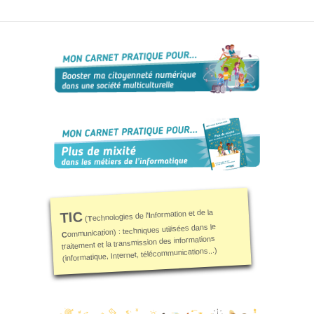
S’orienter
Escape
game – A la
découverte
des métiers
informatiques
Fiches
métiers
Informatique
: quelle
place pour
nformation et de la
les femmes
TIC
I
echnologies de l'
T
(
?
ommunication) : techniques utilisées dans le
C
traitement et la transmission des informations
(informatique, Internet, télécommunications...)
Interviews
« Les métiers
informatiques…
c’est ton genre