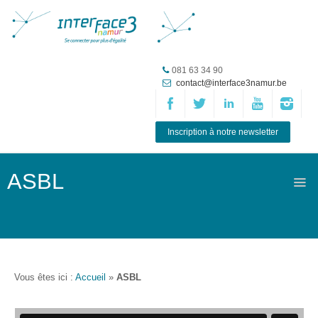
Accueil
081 63 34 90
contact@interface3namur.be
ASBL
Missions
et
Inscription à notre newsletter
actions
Agenda
ASBL
Équipe
Travailler chez
Interface3.Namur
Anciens
Vous êtes ici :
Accueil
»
ASBL
projets
Média