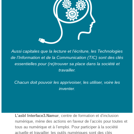
– CISP
Horizon IT :
J’explore les
métiers de
l’informatique
– CISP
Electromécanicienne
Aussi capitales que la lecture et l’écriture, les Technologies
de l’Information et de la Communication (TIC) sont des clés
FormaTIC
essentielles pour (re)trouver sa place dans la société et
– Le
travailler.
numérique
au travail
Chacun doit pouvoir les apprivoiser, les utiliser, voire les
inventer.
SocioConnect
– Aider son
public avec le
numérique
L’asbl
Interface3.Namur
, centre de formation et d’inclusion
Pour
numérique, mène des actions en faveur de l’accès pour toutes et
les
tous au numérique et à l’emploi. Pour participer à la société
ainé·es
actuelle et travailler, les outils numériques sont des clés