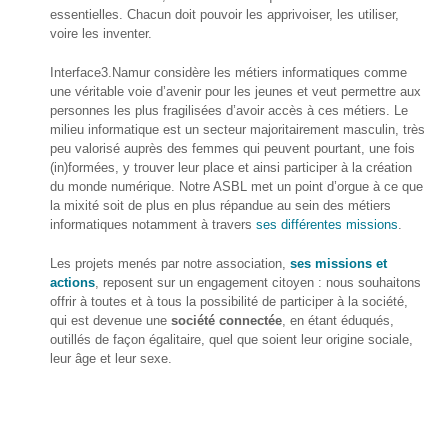
essentielles. Chacun doit pouvoir les apprivoiser, les utiliser,
Formations
voire les inventer.
sur mesure
Interface3.Namur considère les métiers informatiques comme
Découvrir
une véritable voie d’avenir pour les jeunes et veut permettre aux
personnes les plus fragilisées d’avoir accès à ces métiers. Le
milieu informatique est un secteur majoritairement masculin, très
Espace
peu valorisé auprès des femmes qui peuvent pourtant, une fois
Public
(in)formées, y trouver leur place et ainsi participer à la création
Numérique
du monde numérique. Notre ASBL met un point d’orgue à ce que
la mixité soit de plus en plus répandue au sein des métiers
Pour
informatiques notamment à travers
ses différentes missions
.
les
ainé·es
Les projets menés par notre association,
ses missions et
actions
, reposent sur un engagement citoyen : nous souhaitons
Déclics
offrir à toutes et à tous la possibilité de participer à la société,
Numériques
qui est devenue une
société connectée
, en étant éduqués,
: menez
outillés de façon égalitaire, quel que soient leur origine sociale,
l’enquête !
leur âge et leur sexe.
Animations
ouvertes
au public