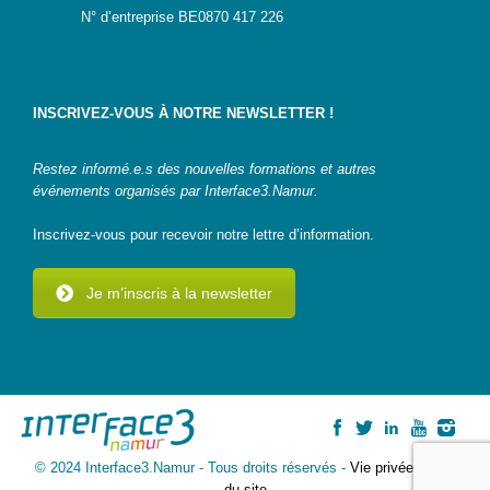
N° d’entreprise BE0870 417 226
IA-
Accès
pour
Toutes
INSCRIVEZ-VOUS À NOTRE NEWSLETTER !
et
Tous
Restez informé.e.s des nouvelles formations et autres
STEAMagine
événements organisés par Interface3.Namur.
–
Découverte
Inscrivez-vous pour recevoir notre lettre d’information.
IN.forM@TIC
STEM
Je m’inscris à la newsletter
GenderIN
Fr
STEM
GenderIN
En
Kit prêt à
© 2024 Interface3.Namur - Tous droits réservés -
Vie privée
-
Plan
l’emploi |
du site