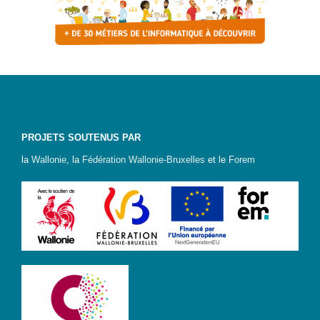
? »
Sensibiliser
Animations,
débats &
conférences
Nous,
citoyen·nes
PROJETS SOUTENUS PAR
numériques
la
Wallonie
, la
Fédération Wallonie-Bruxelles
et le
Forem
responsables
CRACCS
en jeu !
Les clés
sont en
vous !
Algo’bulles
– Sur les
traces du
Colibri