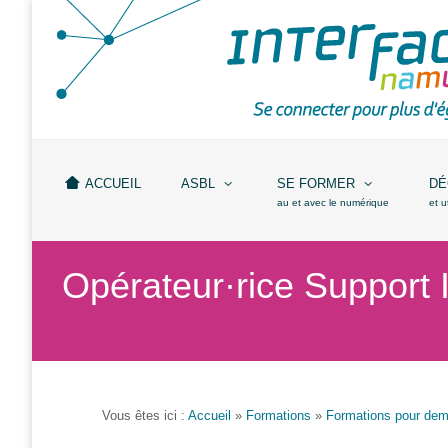
Accueil
ASBL
Missions
et
ACCUEIL
ASBL
SE FORMER
DÉ
actions
au et avec le numérique
et u
Agenda
Opérateur·rice Support 
Équipe
Travailler chez
Interface3.Namur
Anciens
projets
Vous êtes ici :
Accueil
»
Formations
»
Formations pour dem
Média