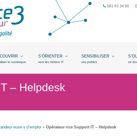
081 63 34 90
COUVRIR
S’ORIENTER
SENSIBILISER
S’O
tiliser le numérique
vers les métiers IT
vos publics
se do
IT – Helpdesk
andeur·euse·s d’emploi
»
Opérateur·rice Support IT – Helpdesk