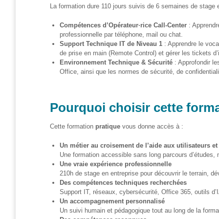
La formation dure 110 jours suivis de 6 semaines de stage en
S’orienter
Compétences d’Opérateur·rice Call-Center
: Apprendre
Escape
professionnelle par téléphone, mail ou chat.
game – A la
Support Technique IT de Niveau 1
: Apprendre le vocab
découverte
de prise en main (Remote Control) et gérer les tickets d’
des métiers
Environnement Technique & Sécurité
: Approfondir l
informatiques
Office, ainsi que les normes de sécurité, de confidential
Fiches
métiers
Pourquoi choisir cette form
Informatique
Cette formation
pratique
vous donne accès à :
: quelle
place pour
Un métier au croisement de l’aide aux utilisateurs et
les femmes
Une formation accessible sans long parcours d’études, 
?
Une vraie expérience professionnelle
210h de stage en entreprise pour découvrir le terrain, dé
Des compétences techniques recherchées
Interviews
Support IT, réseaux, cybersécurité, Office 365, outils d
« Les métiers
Un accompagnement personnalisé
informatiques…
Un suivi humain et pédagogique tout au long de la forma
c’est ton genre