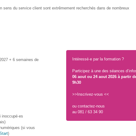
ec un sens du service client sont extrêmement recherchés dans de nombreux
Intéressé·e par la formation ?
2027 + 6 semaines de
Participez à une des séances d’infos
06 aout ou 24 aout 2026
à partir d
9h30
>>
Inscrivez-vous
<<
ou contactez-nous
au 081 / 63 34 90
i inoccupé·es
ais)
s numériques (si vous
Start
)