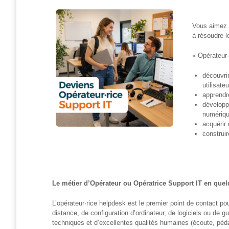
et
presse
Vous aimez 
Vie
à résoudre 
privée
« Opérateur·
Se
former
découvri
utilisate
apprendr
Formations pour
développ
demandeur·euse·s
numériq
d’emploi
acquérir
construir
DIGISTART
Opérateur·rice
Support IT –
Helpdesk
Le métier d’Opérateur ou Opératrice Support IT en que
Je valorise
L’opérateur·rice helpdesk est le premier point de contact p
mon profil
distance, de configuration d’ordinateur, de logiciels ou de
avec le
techniques et d’excellentes qualités humaines (écoute, péd
numérique