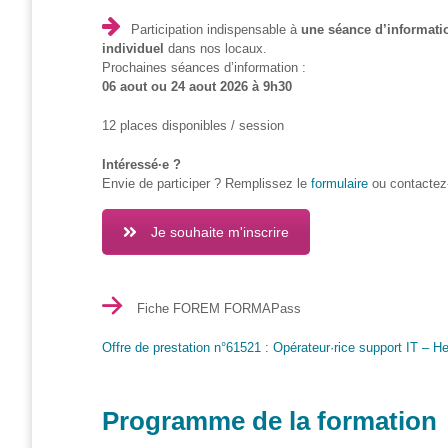
Participation indispensable à
une séance d’informatio
Formations
individuel
dans nos locaux.
sur mesure
Prochaines séances d’information :
06 aout ou 24 aout 2026 à 9h30
Découvrir
12 places disponibles / session
Espace
Public
Intéressé·e ?
Numérique
Envie de participer ? Remplissez le
formulaire
ou contactez
Pour
les
Je souhaite m'inscrire
ainé·es
Déclics
Numériques
Fiche FOREM FORMAPass
: menez
l’enquête !
Offre de prestation n°61521 : Opérateur·rice support IT – H
Animations
ouvertes
Programme de la formation
au public