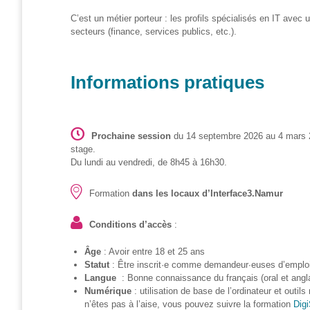
– CISP
C’est un métier porteur : les profils spécialisés en IT av
secteurs (finance, services publics, etc.).
Horizon IT :
J’explore les
métiers de
l’informatique
Informations pratiques
– CISP
Electromécanicienne
Prochaine session
du 14 septembre 2026 au 4 mars 
FormaTIC
stage.
– Le
Du lundi au vendredi, de 8h45 à 16h30.
numérique
au travail
Formation
dans les locaux d’Interface3.Namur
SocioConnect
– Aider son
Conditions d’accès
:
public avec le
numérique
Âge
: Avoir entre 18 et 25 ans
Statut
: Être inscrit·e comme demandeur∙euses d’emplo
Pour
Langue
: Bonne connaissance du français (oral et angl
les
Numérique
: utilisation de base de l’ordinateur et outil
ainé·es
n’êtes pas à l’aise, vous pouvez suivre la formation
Digi