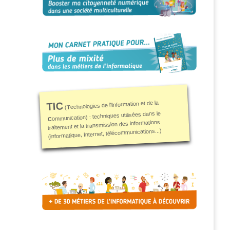
nformation et de la
TIC
I
echnologies de l'
T
(
ommunication) : techniques utilisées dans le
C
traitement et la transmission des informations
(informatique, Internet, télécommunications...)