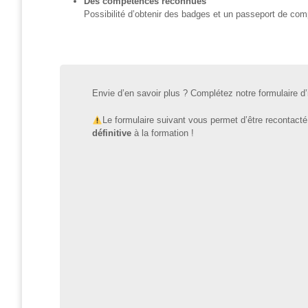
Des compétences reconnues
? »
Possibilité d’obtenir des badges et un passeport de co
Sensibiliser
Animations,
débats &
conférences
Envie d’en savoir plus ? Complétez notre formulaire d’i
Nous,
Le formulaire suivant vous permet d’être recontact
citoyen·nes
définitive
à la formation !
numériques
responsables
CRACCS
en jeu !
Les clés
sont en
vous !
Algo’bulles
– Sur les
traces du
Colibri