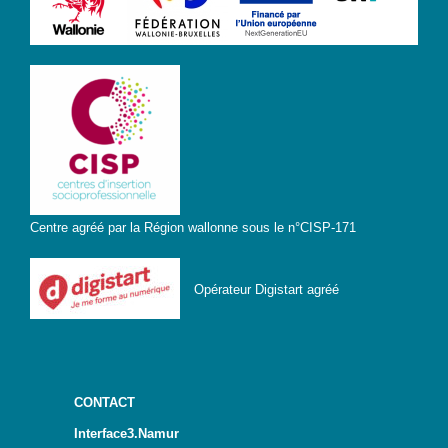
IA-
Accès
pour
Toutes
et
Tous
STEAMagine
–
Découverte
IN.forM@TIC
Centre agréé par la Région wallonne sous le n°CISP-171
STEM
GenderIN
Opérateur Digistart agréé
Fr
STEM
GenderIN
En
CONTACT
Kit prêt à
Interface3.Namur
l’emploi |