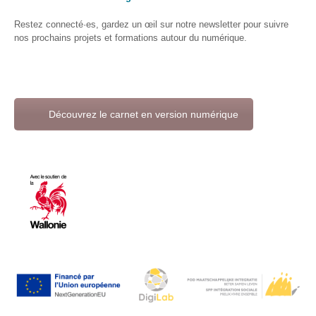
S’orienter
Restez connecté·es, gardez un œil sur notre newsletter pour suivre
Escape
nos prochains projets et formations autour du numérique.
game – A la
découverte
des métiers
informatiques
Découvrez le carnet en version numérique
Fiches
métiers
Informatique
: quelle
place pour
les femmes
?
Interviews
« Les métiers
informatiques…
c’est ton genre