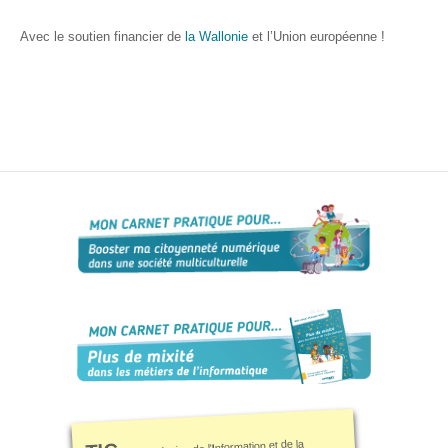
? »
Avec le soutien financier de
la Wallonie
et l’Union européenne !
Sensibiliser
Animations,
débats &
conférences
Nous,
citoyen·nes
numériques
responsables
CRACCS
en jeu !
Les clés
sont en
vous !
Algo’bulles
– Sur les
traces du
Colibri
nformation et de la