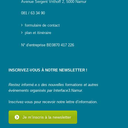
Avenue Sergent Vrithoff 2, 5000 Namur
L’informatique,
et si c’était ton
081 / 63 34 90
genre ?
Ressources
formulaire de contact
Genre-et-
plan et itinéraire
TIC
N° d’entreprise BE0870 417 226
Carnet mixité
métiers
informatiques
Carnet
INSCRIVEZ-VOUS À NOTRE NEWSLETTER !
citoyenneté
numérique
Restez informé.e.s des nouvelles formations et autres
événements organisés par Interface3.Namur.
Qui
suis-
Inscrivez-vous pour recevoir notre lettre d’information.
je ?
Contact
Je m’inscris à la newsletter
Plan