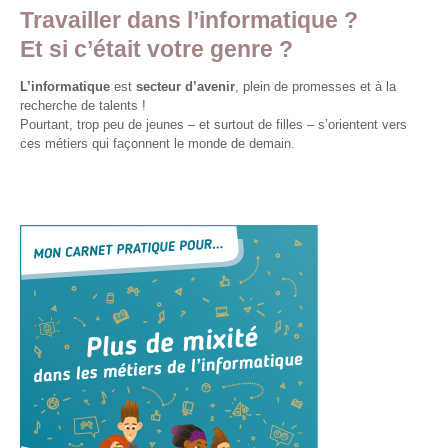
et
Travailler dans l’informatique ?
presse
Et si c’était votre genre ?
Vie
L’informatique
est
secteur d’avenir
, plein de promesses et à la
privée
recherche de talents !
Pourtant, trop peu de jeunes – et surtout de filles – s’orientent vers
Se
ces métiers qui façonnent le monde de demain.
former
Formations pour
demandeur·euse·s
d’emploi
DIGISTART
Opérateur·rice
Support IT –
Helpdesk
Je valorise
mon profil
avec le
numérique