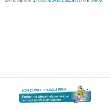
Avec le soutien de la
Fédération Wallonie-Bruxelles
et de la
Wallonie
S’orienter
Escape
game – A la
découverte
des métiers
informatiques
Fiches
métiers
Informatique
: quelle
place pour
les femmes
?
Interviews
« Les métiers
informatiques…
c’est ton genre