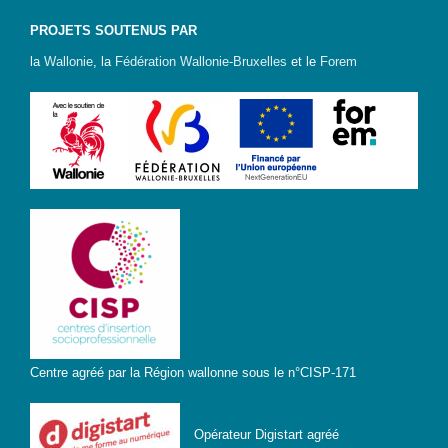
Genre-
PROJETS SOUTENUS PAR
et-TIC
la
Wallonie
, la
Fédération Wallonie-Bruxelles
et le
Forem
S’outiller
Box
Numérique
Fiches
outils
Box
Numérique
pour
l’Alpha
Carnet
pratique –
Centre agréé par la Région wallonne sous le n°CISP-171
Gagner en
autonomie
avec le
Opérateur Digistart agréé
numérique