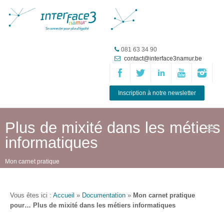
Accueil
081 63 34 90
contact@interface3namur.be
ASBL
Missions
et
Inscription à notre newsletter
actions
Agenda
Plus de mixité dans les métiers
informatiques
Équipe
Travailler chez
Mon carnet pratique
Interface3.Namur
Anciens
Vous êtes ici :
Accueil
»
Documentation
»
Mon carnet pratique
projets
pour… Plus de mixité dans les métiers informatiques
Média