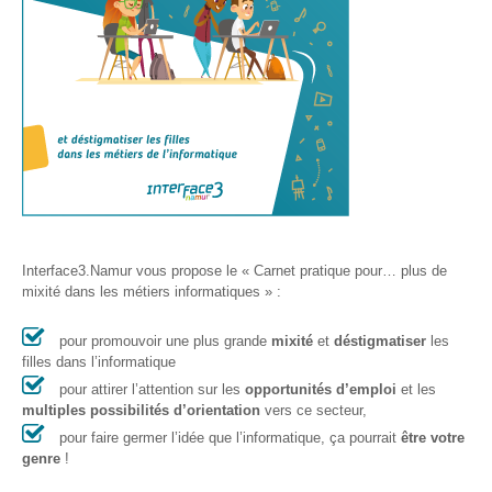
– CISP
Horizon IT :
J’explore les
métiers de
l’informatique
– CISP
Electromécanicienne
FormaTIC
– Le
numérique
Interface3.Namur vous propose le « Carnet pratique pour… plus de
au travail
mixité dans les métiers informatiques » :
SocioConnect
pour promouvoir une plus grande
mixité
et
déstigmatiser
les
– Aider son
filles dans l’informatique
public avec le
pour attirer l’attention sur les
opportunités d’emploi
et les
numérique
multiples possibilités d’orientation
vers ce secteur,
pour faire germer l’idée que l’informatique, ça pourrait
être votre
Pour
genre
!
les
ainé·es