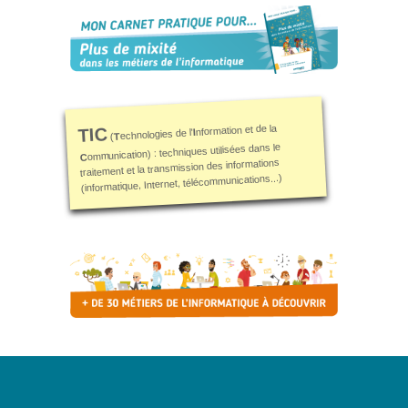
? »
Sensibiliser
Animations,
débats &
conférences
nformation et de la
TIC
I
echnologies de l'
T
(
ommunication) : techniques utilisées dans le
Nous,
C
traitement et la transmission des informations
citoyen·nes
(informatique, Internet, télécommunications...)
numériques
responsables
CRACCS
en jeu !
Les clés
sont en
vous !
Algo’bulles
– Sur les
traces du
Colibri