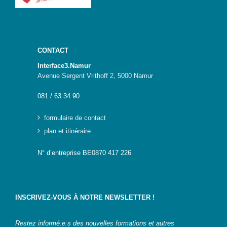
IA-
Accès
pour
Toutes
CONTACT
et
Tous
Interface3.Namur
Avenue Sergent Vrithoff 2, 5000 Namur
STEAMagine
–
081 / 63 34 90
Découverte
IN.forM@TIC
formulaire de contact
plan et itinéraire
STEM
GenderIN
N° d’entreprise BE0870 417 226
Fr
STEM
GenderIN
En
INSCRIVEZ-VOUS À NOTRE NEWSLETTER !
Kit prêt à
l’emploi |
Restez informé.e.s des nouvelles formations et autres