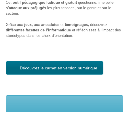
Cet
outil pédagogique ludique
et
gratuit
questionne, interpelle,
s’attaque aux préjugés
les plus tenaces, sur le genre et sur le
Formations
secteur.
sur mesure
Grâce aux
jeux,
aux
anecdotes
et
témoignages,
découvrez
Découvrir
différentes facettes de l’informatique
et réfléchissez à l’impact des
stéréotypes dans les choix d’orientation.
Espace
Public
Numérique
Pour
les
Découvrez le carnet en version numérique
ainé·es
Déclics
Numériques
: menez
l’enquête !
Animations
ouvertes
au public