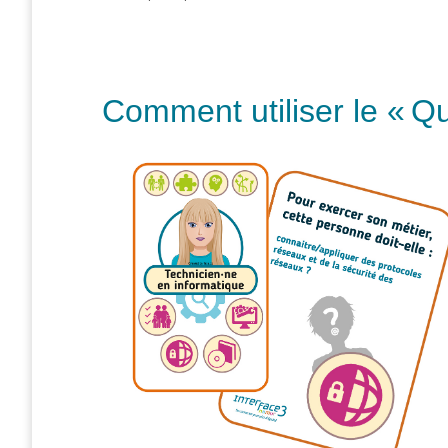
– CISP
Horizon IT :
J’explore les
métiers de
Comment utiliser l
e « Qu
l’informatique
– CISP
Electromécanicienne
FormaTIC
– Le
numérique
au travail
SocioConnect
– Aider son
public avec le
numérique
Pour
les
ainé·es