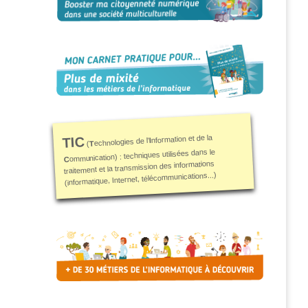
nformation et de la
TIC
I
echnologies de l'
T
(
ommunication) : techniques utilisées dans le
C
traitement et la transmission des informations
(informatique, Internet, télécommunications...)