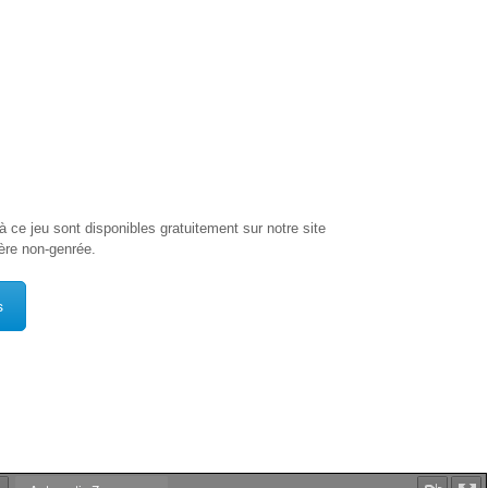
à
ce
jeu
sont
disponibles
gratuitement
sur
notre
site
ère
non-genrée.
s