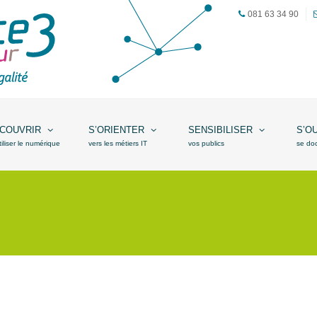
081 63 34 90
COUVRIR
S’ORIENTER
SENSIBILISER
S’O
tiliser le numérique
vers les métiers IT
vos publics
se do