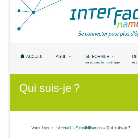
Accueil
ASBL
Missions
et
ACCUEIL
ASBL
SE FORMER
DÉ
actions
au et avec le numérique
et u
Agenda
Qui suis-je ?
Équipe
Travailler chez
Interface3.Namur
Anciens
projets
Vous êtes ici :
Accueil
»
Sensibilisation
»
Qui suis-je ?
Média