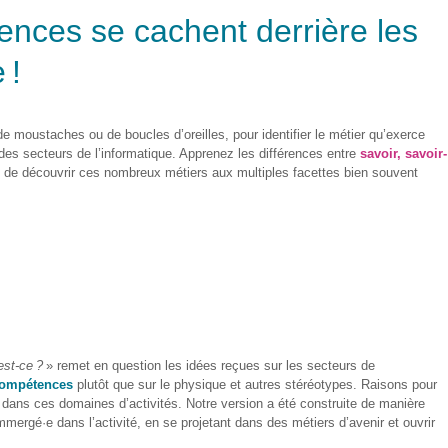
nces se cachent derrière les
e
!
 de moustache
s
ou de boucles d’oreille
s,
pour identifier le métier qu’exerce
d
es secteurs de l’informatique. Apprenez
les
différence
s
entre
savoir, savoir-
in de découvrir ces nombreux métiers aux multiples facettes bien souvent
est-ce ?
»
remet
en question les idées reçues
sur les secteurs de
compétences
plutôt que sur le physique et autres stéréotypes. Raison
s
pour
 dans ces domaines d’activités. Notre version a été construite de manière
mmergé·e
dans
l’activité
, en se projetant dans des métiers d’avenir et ouvrir