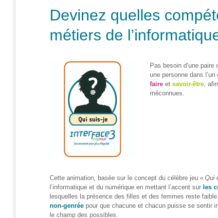
et
Devinez quelles compéte
presse
métiers de l’informatiqu
Vie
privée
Se
Pas besoin d’une paire
former
une personne
dans l’un 
faire
et
savoir-être
, af
Formations pour
méconnues.
demandeur·euse·s
d’emploi
DIGISTART
Opérateur·rice
Support IT –
Helpdesk
Ce
tte animation
, basé
e
sur le concept
du célèbre jeu
«
Qui 
Je valorise
l’informatique et du numérique
en mettant l’accent sur
les 
mon profil
l
es
quelle
s
la présence des filles et des femmes reste faible
avec le
non-genrée
pour
que
chacune
et
chacun
puisse
se
sentir
i
numérique
le champ des possibles.