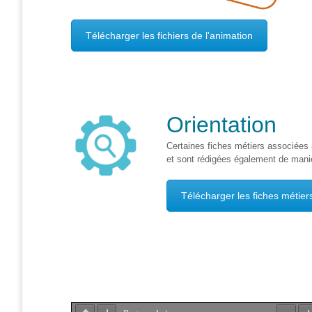
Formations
sur mesure
Télécharger les fichiers de l'animation
Découvrir
Espace
Public
Numérique
Orientation
Pour
Certaines
fiches
métiers
associées
les
et
sont
rédigées
également
de
mani
ainé·es
Télécharger les fiches métier
Déclics
Numériques
: menez
l’enquête !
Animations
ouvertes
au public