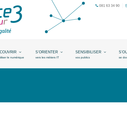
081 63 34 90
COUVRIR
S’ORIENTER
SENSIBILISER
S’O
tiliser le numérique
vers les métiers IT
vos publics
se do