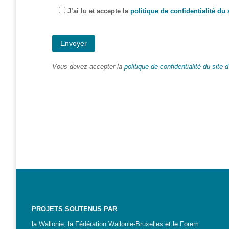
J’ai lu et accepte la
politique de confidentialité du 
Formations
sur mesure
Découvrir
Espace
Vous devez accepter la
politique de confidentialité du site
Public
Numérique
Pour
les
ainé·es
Déclics
Numériques
: menez
l’enquête !
Animations
ouvertes
PROJETS SOUTENUS PAR
au public
la
Wallonie
, la
Fédération Wallonie-Bruxelles
et le
Forem