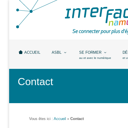
Accueil
ASBL
Missions
et
ACCUEIL
ASBL
SE FORMER
DÉ
actions
au et avec le numérique
et u
Agenda
Contact
Équipe
Travailler chez
Interface3.Namur
Anciens
projets
Vous êtes ici :
Accueil
»
Contact
Média