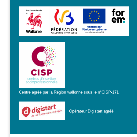
S’orienter
Escape
game – A la
découverte
des métiers
informatiques
Fiches
métiers
Informatique
: quelle
place pour
Centre agréé par la Région wallonne sous le n°CISP-171
les femmes
?
Opérateur Digistart agréé
Interviews
« Les métiers
informatiques…
c’est ton genre