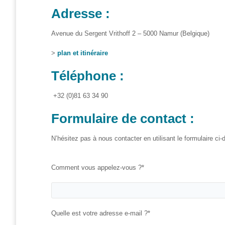
et
Adresse :
presse
Avenue du Sergent Vrithoff 2 – 5000 Namur
(Belgique)
Vie
privée
>
plan et itinéraire
Se
Téléphone :
former
Formations pour
+32 (0)81 63 34 90
demandeur·euse·s
d’emploi
Formulaire de contact :
DIGISTART
N’hésitez pas à nous contacter en utilisant le formulaire ci-
Opérateur·rice
Support IT –
Comment vous appelez-vous ?*
Helpdesk
Je valorise
mon profil
avec le
Quelle est votre adresse e-mail ?*
numérique