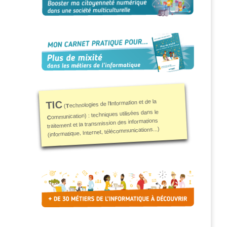
nformation et de la
TIC
I
echnologies de l'
T
(
ommunication) : techniques utilisées dans le
C
traitement et la transmission des informations
(informatique, Internet, télécommunications...)