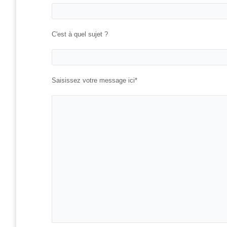
– CISP
Horizon IT :
C'est à quel sujet ?
J’explore les
métiers de
l’informatique
– CISP
Saisissez votre message ici*
Electromécanicienne
FormaTIC
– Le
numérique
au travail
SocioConnect
– Aider son
public avec le
numérique
Pour
les
ainé·es