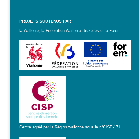
– CISP
Horizon IT :
PROJETS SOUTENUS PAR
J’explore les
métiers de
la
Wallonie
, la
Fédération Wallonie-Bruxelles
et le
Forem
l’informatique
– CISP
Electromécanicienne
FormaTIC
– Le
numérique
au travail
SocioConnect
– Aider son
public avec le
numérique
Pour
Centre agréé par la Région wallonne sous le n°CISP-171
les
ainé·es