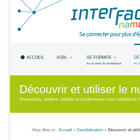
Accueil
ASBL
Missions
et
ACCUEIL
ASBL
SE FORMER
DÉ
actions
au et avec le numérique
et u
Agenda
Découvrir et utiliser le
Équipe
Animations, ateliers, débats et conférences chez Interface3
Travailler chez
Interface3.Namur
Anciens
projets
Vous êtes ici :
Accueil
»
Sensibilisation
»
Découvrir et uti
Média