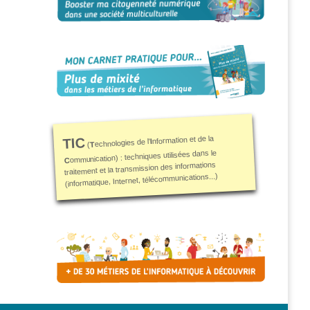
nformation et de la
TIC
I
echnologies de l'
T
(
ommunication) : techniques utilisées dans le
C
traitement et la transmission des informations
(informatique, Internet, télécommunications...)