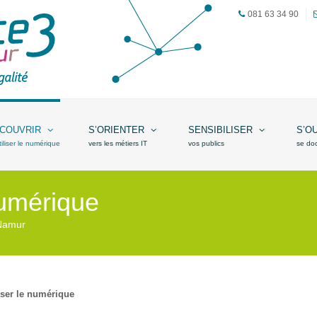
081 63 34 90
COUVRIR
S’ORIENTER
SENSIBILISER
S’O
tiliser le numérique
vers les métiers IT
vos publics
se do
 numérique
.Namur
liser le numérique