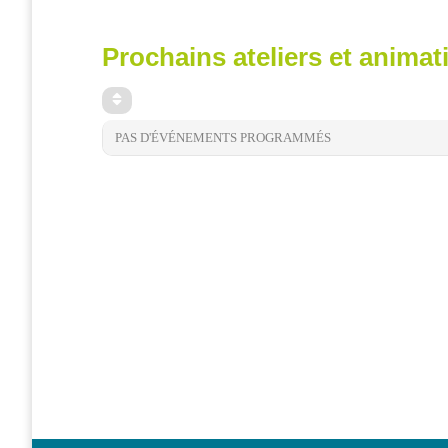
et
presse
Prochains ateliers et animat
Vie
privée
Se
PAS D'ÉVÉNEMENTS PROGRAMMÉS
former
Formations pour
demandeur·euse·s
d’emploi
DIGISTART
Opérateur·rice
Support IT –
Helpdesk
Je valorise
mon profil
avec le
numérique