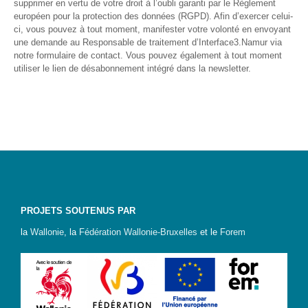
supprimer en vertu de votre droit à l’oubli garanti par le Règlement
S’orienter
européen pour la protection des données (RGPD). Afin d’exercer celui-
ci, vous pouvez à tout moment, manifester votre volonté en envoyant
Escape
une demande au Responsable de traitement d’Interface3.Namur via
game – A la
notre formulaire de contact. Vous pouvez également à tout moment
découverte
utiliser le lien de désabonnement intégré dans la newsletter.
des métiers
informatiques
Fiches
métiers
Informatique
: quelle
place pour
les femmes
PROJETS SOUTENUS PAR
?
la
Wallonie
, la
Fédération Wallonie-Bruxelles
et le
Forem
Interviews
« Les métiers
informatiques…
c’est ton genre