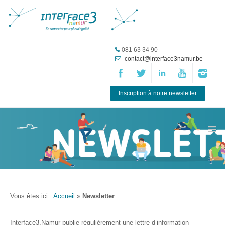
Accueil
081 63 34 90
contact@interface3namur.be
ASBL
Missions
et
Inscription à notre newsletter
actions
Agenda
Équipe
Travailler chez
Interface3.Namur
Anciens
Vous êtes ici :
Accueil
»
Newsletter
projets
Média
Interface3.Namur publie régulièrement une lettre d’information