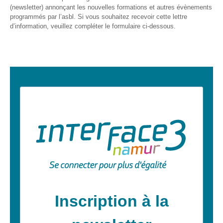
et
(newsletter) annonçant les nouvelles formations et autres évènements
presse
programmés par l’asbl. Si vous souhaitez recevoir cette lettre
d’information, veuillez compléter le formulaire ci-dessous.
Vie
privée
Se
former
Formations pour
demandeur·euse·s
d’emploi
DIGISTART
Opérateur·rice
Support IT –
Helpdesk
Je valorise
mon profil
avec le
numérique