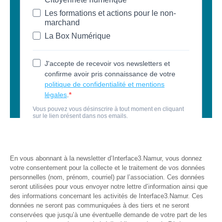
Formations
sur mesure
Découvrir
Espace
Public
Numérique
Pour
les
ainé·es
Déclics
Numériques
En vous abonnant à la newsletter d’Interface3.Namur, vous donnez
: menez
votre consentement pour la collecte et le traitement de vos données
l’enquête !
personnelles (nom, prénom, courriel) par l’association. Ces données
seront utilisées pour vous envoyer notre lettre d’information ainsi que
Animations
des informations concernant les activités de Interface3.Namur. Ces
ouvertes
données ne seront pas communiquées à des tiers et ne seront
au public
conservées que jusqu’à une éventuelle demande de votre part de les