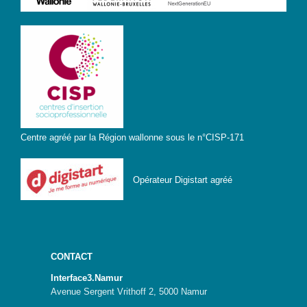
? »
Sensibiliser
Animations,
débats &
conférences
Nous,
citoyen·nes
Centre agréé par la Région wallonne sous le n°CISP-171
numériques
responsables
Opérateur Digistart agréé
CRACCS
en jeu !
Les clés
sont en
vous !
CONTACT
Algo’bulles
– Sur les
Interface3.Namur
traces du
Avenue Sergent Vrithoff 2, 5000 Namur
Colibri