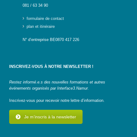
081 / 63 34 90
Genre-
et-TIC
formulaire de contact
plan et itinéraire
S’outiller
N° d’entreprise BE0870 417 226
Box
Numérique
Fiches
outils
INSCRIVEZ-VOUS À NOTRE NEWSLETTER !
Box
Numérique
Restez informé.e.s des nouvelles formations et autres
pour
événements organisés par Interface3.Namur.
l’Alpha
Inscrivez-vous pour recevoir notre lettre d’information.
Carnet
pratique –
Je m’inscris à la newsletter
Gagner en
autonomie
avec le
numérique