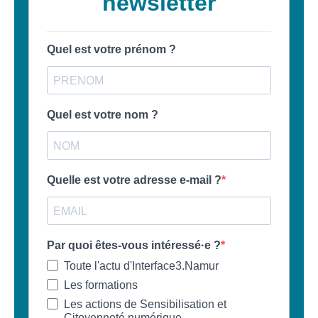
– CISP
Horizon IT :
J’explore les
métiers de
l’informatique
– CISP
Electromécanicienne
FormaTIC
– Le
numérique
au travail
SocioConnect
– Aider son
public avec le
numérique
Pour
les
ainé·es