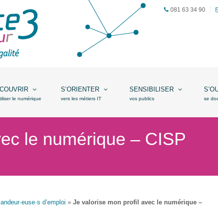
081 63 34 90
COUVRIR
S’ORIENTER
SENSIBILISER
S’O
tiliser le numérique
vers les métiers IT
vos publics
se do
avec le numérique – CISP
andeur·euse·s d’emploi
»
Je valorise mon profil avec le numérique –