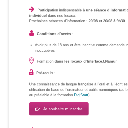
Formations
Participation indispensable à
une séance d’informatio
sur mesure
individuel
dans nos locaux.
Prochaines séances d’information :
20/08 et 26/08 à 9h30
Découvrir
Conditions d’accès
:
Espace
Public
Avoir plus de 18 ans et être inscrit·e comme demandeur
Numérique
inoccupé·es
Pour
Formation
dans les locaux d’Interface3.Namur
les
ainé·es
Pré-requis :
Déclics
Une connaissance de langue française à l’oral et à l’écrit es
Numériques
utilisation de base de l’ordinateur et outils numériques (au 
: menez
au préalable à la formation
DigiStart
)
l’enquête !
Je souhaite m'inscrire
Animations
ouvertes
au public