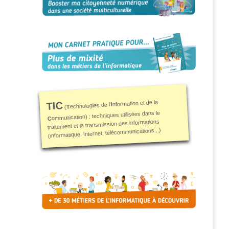
nformation et de la
TIC
I
echnologies de l'
T
(
ommunication) : techniques utilisées dans le
C
traitement et la transmission des informations
(informatique, Internet, télécommunications...)