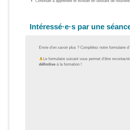
Continuer à apprendre et évoluer en utilisant de nouvel
IA-
Accès
pour
Intéressé·e·s par une séanc
Toutes
et
Tous
Envie d’en savoir plus ? Complétez notre formulaire d’i
STEAMagine
–
Le formulaire suivant vous permet d’être recontact
Découverte
définitive
à la formation !
IN.forM@TIC
STEM
GenderIN
Fr
STEM
GenderIN
En
Kit prêt à
l’emploi |