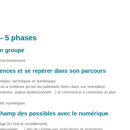
– 5 phases
en groupe
 fonctionnement
ences et se repérer dans son parcours
tales, techniques et numériques.
ces à mobiliser (et les les potentiels freins dans son orientation
ormations, enjeux professionnels…) et commencer à construire un plan
utils numériques
e champ des possibles avec le numérique
ge (à l’oral et visuellement).
personnels, …) afin de clarifier ses motivations et aspirations