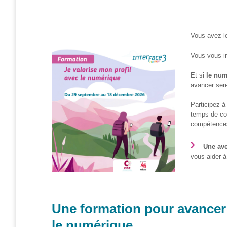
et
presse
Vie
Vous avez l
privée
Vous vous in
Se
former
Et si
le nu
avancer ser
Formations pour
demandeur·euse·s
Participez à
d’emploi
temps de con
compétences
DIGISTART
Une ave
Opérateur·rice
vous aider à
Support IT –
Helpdesk
Je valorise
mon profil
Une formation pour avancer
avec le
le numérique
numérique