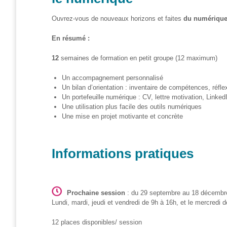
– CISP
Ouvrez-vous de nouveaux horizons et faites
du numérique 
Horizon IT :
J’explore les
En résumé :
métiers de
l’informatique
12
semaines de formation en petit groupe (12 maximum)
– CISP
Un accompagnement personnalisé
Electromécanicienne
Un bilan d’orientation : inventaire de compétences, réf
Un portefeuille numérique : CV, lettre motivation, Linke
FormaTIC
Une utilisation plus facile des outils numériques
– Le
Une mise en projet motivante et concrète
numérique
au travail
Informations pratiques
SocioConnect
– Aider son
public avec le
numérique
Prochaine session
: du 29 septembre au 18 décembr
Lundi, mardi, jeudi et vendredi de 9h à 16h, et le mercredi 
Pour
les
12 places disponibles/ session
ainé·es