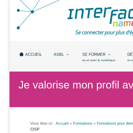
Accueil
ASBL
Missions
et
ACCUEIL
ASBL
SE FORMER
DÉ
actions
au et avec le numérique
et u
Agenda
Je valorise mon profil 
Équipe
Travailler chez
Interface3.Namur
Anciens
projets
Vous êtes ici :
Accueil
»
Formations
»
Formations pour dem
CISP
Média