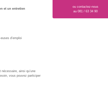
ou contactez-nous
n et un entretien
au 081 / 63 34 90
∙euses d’emploi
t nécessaire, ainsi qu’une
besoin, vous pouvez participer