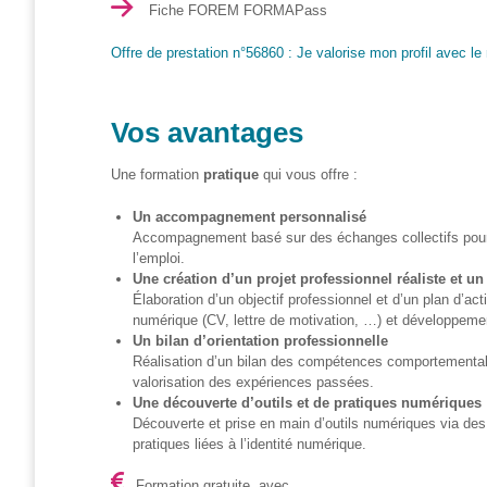
Fiche FOREM FORMAPass
S’orienter
Offre de prestation n°56860 : Je valorise mon profil avec l
Escape
game – A la
découverte
des métiers
Vos avantages
informatiques
Une formation
pratique
qui vous offre :
Fiches
métiers
Un accompagnement personnalisé
Accompagnement basé sur des échanges collectifs pour 
l’emploi.
Informatique
Une création d’un projet professionnel réaliste et un
: quelle
Élaboration d’un objectif professionnel et d’un plan d’act
place pour
numérique (CV, lettre de motivation, …) et développemen
les femmes
Un bilan d’orientation professionnelle
?
Réalisation d’un bilan des compétences comportementales 
valorisation des expériences passées.
Une découverte d’outils et de pratiques numériques
Interviews
Découverte et prise en main d’outils numériques via des
« Les métiers
pratiques liées à l’identité numérique.
informatiques…
c’est ton genre
Formation gratuite, avec