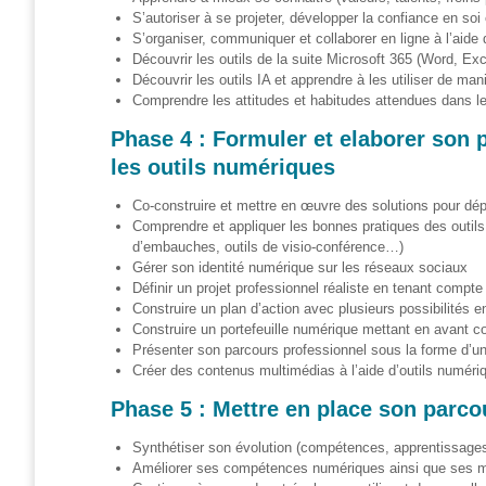
S’autoriser à se projeter, développer la confiance en soi 
Genre-
S’organiser, communiquer et collaborer en ligne à l’aide 
et-TIC
Découvrir les outils de la suite Microsoft 365 (Word, Ex
Découvrir les outils IA et apprendre à les utiliser de man
S’outiller
Comprendre les attitudes et habitudes attendues dans l
Phase 4 : Formuler et elaborer son 
Box
Numérique
les outils numériques
Fiches
Co-construire et mettre en œuvre des solutions pour dép
outils
Comprendre et appliquer les bonnes pratiques des outils 
d’embauches, outils de visio-conférence…)
Gérer son identité numérique sur les réseaux sociaux
Box
Définir un projet professionnel réaliste en tenant compt
Numérique
Construire un plan d’action avec plusieurs possibilités e
pour
Construire un portefeuille numérique mettant en avant c
l’Alpha
Présenter son parcours professionnel sous la forme d’un p
Créer des contenus multimédias à l’aide d’outils numéri
Carnet
pratique –
Phase 5 : Mettre en place son parco
Gagner en
autonomie
Synthétiser son évolution (compétences, apprentissages n
avec le
Améliorer ses compétences numériques ainsi que ses m
numérique