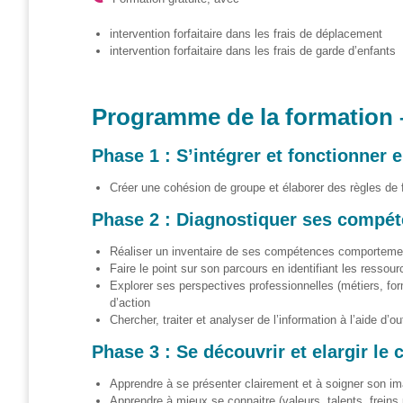
? »
intervention forfaitaire dans les frais de déplacement
Sensibiliser
intervention forfaitaire dans les frais de garde d’enfants
Animations,
débats &
Programme de la formation 
conférences
Nous,
Phase 1 : S’intégrer et fonctionner 
citoyen·nes
numériques
Créer une cohésion de groupe et élaborer des règles de
responsables
Phase 2 : Diagnostiquer ses compét
CRACCS
Réaliser un inventaire de ses compétences comportemen
en jeu !
Faire le point sur son parcours en identifiant les ressour
Les clés
Explorer ses perspectives professionnelles (métiers, f
sont en
d’action
vous !
Chercher, traiter et analyser de l’information à l’aide d’o
Algo’bulles
Phase 3 : Se découvrir et elargir l
– Sur les
traces du
Apprendre à se présenter clairement et à soigner son ima
Colibri
Apprendre à mieux se connaitre (valeurs, talents, freins 