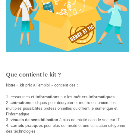
Formations
sur mesure
Découvrir
Espace
Public
Numérique
Pour
les
Que contient le kit ?
ainé·es
Notre « kit prêt à l’emploi » contient des :
Déclics
Numériques
ressources et
informations
sur les
métiers informatiques
: menez
animations
ludiques pour décrypter et mettre en lumière les
l’enquête !
multiples possibilités professionnelles qu’offrent le numérique et
l’informatique
Animations
visuels de sensibilisation
à plus de mixité dans le secteur IT
ouvertes
carnets pratiques
pour plus de mixité et une utilisation citoyenne
au public
des technologies