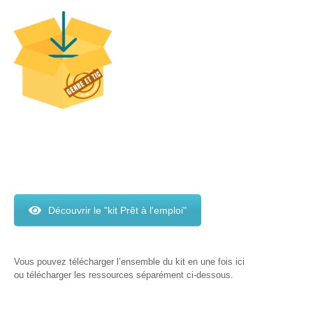
? »
Sensibiliser
Animations,
débats &
conférences
Nous,
citoyen·nes
numériques
responsables
CRACCS
en jeu !
Découvrir le "kit Prêt à l'emploi"
Les clés
sont en
vous !
Vous pouvez télécharger l’ensemble du kit en une fois ici
Algo’bulles
ou télécharger les ressources séparément ci-dessous.
– Sur les
traces du
Colibri