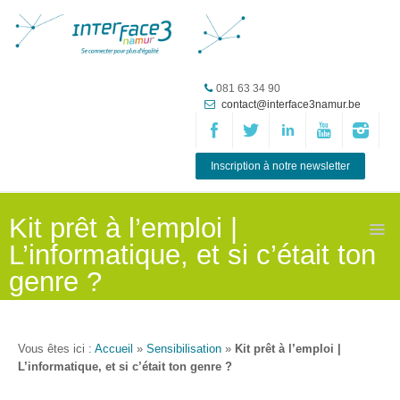
Accueil
081 63 34 90
contact@interface3namur.be
ASBL
Missions
et
Inscription à notre newsletter
actions
Agenda
Kit prêt à l’emploi |
L’informatique, et si c’était ton
Équipe
genre ?
Travailler chez
Interface3.Namur
Anciens
Vous êtes ici :
Accueil
»
Sensibilisation
»
Kit prêt à l’emploi |
projets
L’informatique, et si c’était ton genre ?
Média