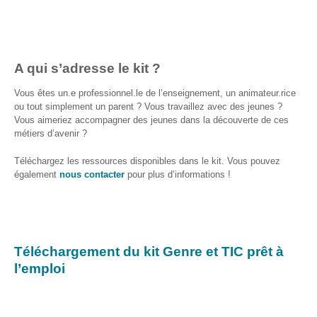
S’orienter
Escape
game – A la
découverte
A qui s’adresse le kit ?
des métiers
informatiques
Vous êtes un.e professionnel.le de l’enseignement, un animateur.rice
ou tout simplement un parent ? Vous travaillez avec des jeunes ?
Fiches
Vous aimeriez accompagner des jeunes dans la découverte de ces
métiers
métiers d’avenir ?
Téléchargez les ressources disponibles dans le kit. Vous pouvez
également
nous contacter
pour plus d’informations !
Informatique
: quelle
place pour
les femmes
?
Téléchargement du kit Genre et TIC prêt à
l’emploi
Interviews
« Les métiers
informatiques…
c’est ton genre