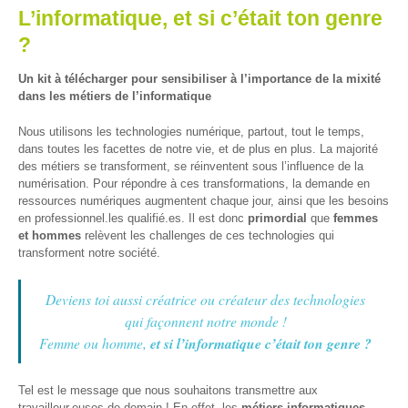
et
L’informatique, et si c’était ton genre
presse
?
Vie
Un kit à télécharger pour sensibiliser à l’importance de la mixité
privée
dans les métiers de l’informatique
Se
Nous utilisons les technologies numérique, partout, tout le temps,
former
dans toutes les facettes de notre vie, et de plus en plus. La majorité
des métiers se transforment, se réinventent sous l’influence de la
Formations pour
numérisation. Pour répondre à ces transformations, la demande en
demandeur·euse·s
ressources numériques augmentent chaque jour, ainsi que les besoins
d’emploi
en professionnel.les qualifié.es. Il est donc
primordial
que
femmes
et hommes
relèvent les challenges de ces technologies qui
DIGISTART
transforment notre société.
Opérateur·rice
Support IT –
Deviens toi aussi créatrice ou créateur des technologies
Helpdesk
qui façonnent notre monde !
Femme ou homme,
et si l’informatique c’était ton genre ?
Je valorise
mon profil
avec le
Tel est le message que nous souhaitons transmettre aux
numérique
travailleur.euses de demain ! En effet, les
métiers informatiques
,