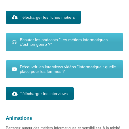
IA-
Accès
Télécharger les fiches métiers
pour
Toutes
et
Tous
Ecouter les podcasts "Les métiers informatiques…
c’est ton genre ?"
STEAMagine
–
Découverte
IN.forM@TIC
Découvrir les interviews vidéos "Informatique : quelle
place pour les femmes ?"
STEM
GenderIN
Fr
Télécharger les interviews
STEM
GenderIN
En
Animations
Kit prêt à
l’emploi |
Partagez autour des métiers informatiques et sensibilisez à la mixité