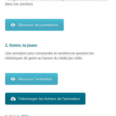
L’informatique,
dans ces secteurs
et si c’était ton
genre ?
Ressources
Découvrir les animations
Genre-et-
TIC
Carnet mixité
1. Genre, tu joues
métiers
informatiques
Une animation pour comprendre et remettre en question les
stéréotypes de genre au travers du média jeu vidéo
Carnet
citoyenneté
numérique
Découvrir l'animation
Qui
suis-
je ?
Télécharger les fichiers de l'animation
Contact
Plan