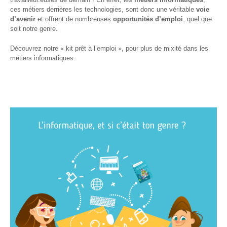
– CISP
ces métiers derrières les technologies, sont donc une véritable
voie
d’avenir
et offrent de nombreuses
opportunités d’emploi
, quel que
Horizon IT :
soit notre genre.
J’explore les
métiers de
Découvrez notre « kit prêt à l’emploi », pour plus de mixité dans les
l’informatique
métiers informatiques.
– CISP
Electromécanicienne
FormaTIC
– Le
numérique
au travail
SocioConnect
– Aider son
public avec le
numérique
Pour
les
ainé·es