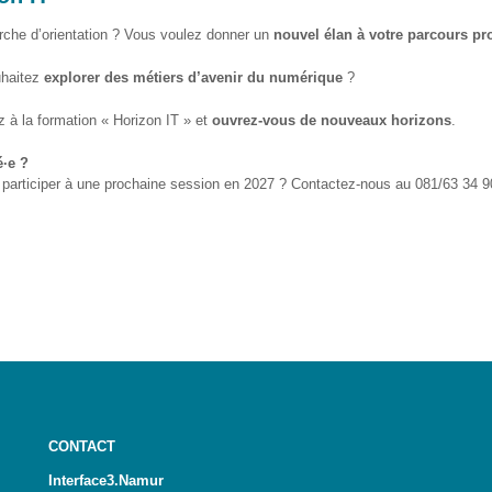
rche d’orientation ? Vous voulez donner un
nouvel élan à votre parcours pr
haitez
explorer des métiers d’avenir du numérique
?
z à la formation « Horizon IT » et
ouvrez-vous de nouveaux horizons
.
é·e ?
 participer à une prochaine session en 2027 ? Contactez-nous au 081/63 34 9
CONTACT
Interface3.Namur