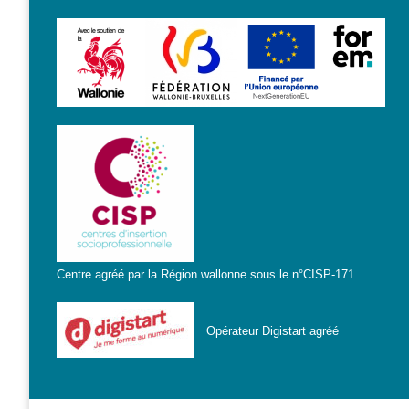
? »
Sensibiliser
Animations,
débats &
conférences
Nous,
citoyen·nes
numériques
responsables
CRACCS
en jeu !
Centre agréé par la Région wallonne sous le n°CISP-171
Les clés
sont en
vous !
Opérateur Digistart agréé
Algo’bulles
– Sur les
traces du
Colibri