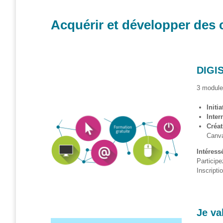
– CISP
Acquérir et développer de
Horizon IT :
J’explore les
métiers de
l’informatique
– CISP
DIGIS
Electromécanicienne
3 modules
FormaTIC
Initia
– Le
Inter
numérique
Créat
au travail
Canv
SocioConnect
Intéress
– Aider son
Particip
public avec le
Inscripti
numérique
Pour
les
Je va
ainé·es