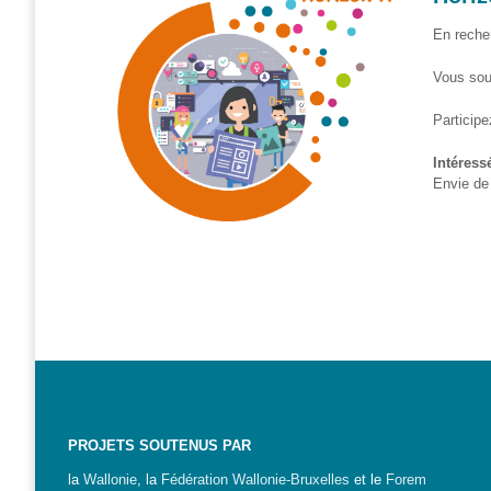
S’orienter
En reche
Escape
Vous sou
game – A la
découverte
Participe
des métiers
informatiques
Intéress
Envie de
Fiches
métiers
Informatique
: quelle
place pour
les femmes
?
Interviews
« Les métiers
PROJETS SOUTENUS PAR
informatiques…
la
Wallonie
, la
Fédération Wallonie-Bruxelles
et le
Forem
c’est ton genre