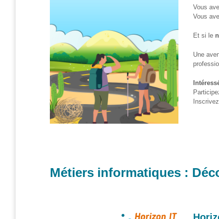
Vous ave
Formations
Vous av
sur mesure
Et si le
n
Découvrir
Une aven
Espace
professio
Public
Numérique
Intéress
Participe
Pour
Inscrivez
les
ainé·es
Déclics
Numériques
: menez
l’enquête !
Métiers informatiques : Déc
Animations
ouvertes
au public
Horiz