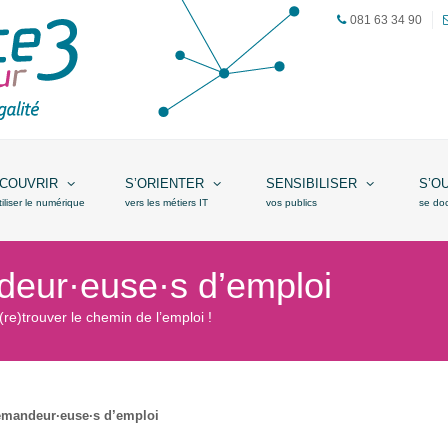
081 63 34 90
COUVRIR
S’ORIENTER
SENSIBILISER
S’O
tiliser le numérique
vers les métiers IT
vos publics
se do
eur·euse·s d’emploi
e)trouver le chemin de l’emploi !
emandeur·euse·s d’emploi