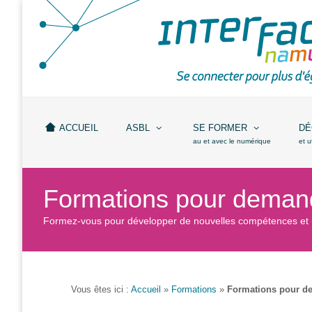
Accueil
ASBL
Missions
et
ACCUEIL
ASBL
SE FORMER
DÉ
actions
au et avec le numérique
et u
Agenda
Formations pour demand
Équipe
Formez-vous pour développer de nouvelles compétences et (r
Travailler chez
Interface3.Namur
Anciens
projets
Vous êtes ici :
Accueil
»
Formations
»
Formations pour d
Média