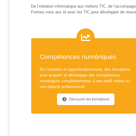
et
De l’initiation informatique aux métiers TIC, de l’accompa
presse
Formez-vous aux et avec les TIC pour développer de nouvel
Vie
privée
Se
former
Compétences numériques
Formations pour
demandeur·euse·s
d’emploi
De l’initiation à l’approfondissement, des formations
pour acquérir et développer des compétences
DIGISTART
numériques complémentaires à son profil métier ou
son objectif professionnel
Opérateur·rice
Support IT –
Découvrir les formations
Helpdesk
Je valorise
mon profil
avec le
numérique