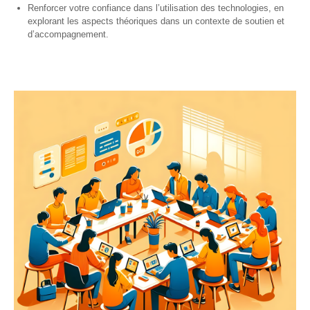
– CISP
Renforcer votre confiance dans l’utilisation des technologies, en
explorant les aspects théoriques dans un contexte de soutien et
d’accompagnement.
Horizon IT :
J’explore les
métiers de
l’informatique
– CISP
Electromécanicienne
FormaTIC
– Le
numérique
au travail
SocioConnect
– Aider son
public avec le
numérique
Pour
les
ainé·es