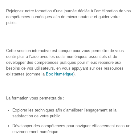
et
presse
Rejoignez notre formation d’une journée dédiée à l’amélioration de vos
compétences numériques afin de mieux soutenir et guider votre
Vie
public.
privée
Se
former
Cette session interactive est conçue pour vous permettre de vous
sentir plus à l’aise avec les outils numériques essentiels et de
Formations pour
développer des compétences pratiques pour mieux répondre aux
demandeur·euse·s
besoins de vos utilisateurs, en vous appuyant sur des ressources
d’emploi
existantes (comme la
Box Numérique
).
DIGISTART
Opérateur·rice
La formation vous permettra de :
Support IT –
Helpdesk
Explorer les techniques afin d’améliorer l’engagement et la
satisfaction de votre public.
Je valorise
mon profil
Développer des compétences pour naviguer efficacement dans un
avec le
environnement numérique.
numérique