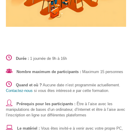
Formations
sur mesure
Découvrir
Espace
Public
Numérique
Durée :
1 journée de 9h à 16h
Pour
les
Nombre maximum de participants :
Maximum 15 personnes
ainé·es
Déclics
Quand et où ?
Aucune date n’est programmée actuellement.
Numériques
Contactez-nous
si vous êtes intéressé.e par cette formation.
: menez
l’enquête !
Prérequis pour les participants :
Être à l’aise avec les
manipulations de bases d’un ordinateur, d’Internet et être à l’aise avec
Animations
l’inscription en ligne sur différentes plateformes
ouvertes
au public
Le matériel :
Vous êtes invité·e à venir avec votre propre PC,