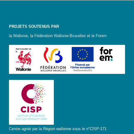
Genre-
et-TIC
PROJETS SOUTENUS PAR
S’outiller
la
Wallonie
, la
Fédération Wallonie-Bruxelles
et le
Forem
Box
Numérique
Fiches
outils
Box
Numérique
pour
l’Alpha
Carnet
pratique –
Gagner en
autonomie
avec le
Centre agréé par la Région wallonne sous le n°CISP-171
numérique