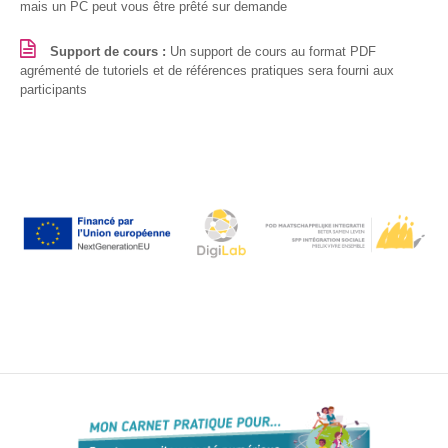
mais un PC peut vous être prêté sur demande
S’orienter
Support de cours :
Un support de cours au format PDF
Escape
agrémenté de tutoriels et de références pratiques sera fourni aux
game – A la
participants
découverte
des métiers
informatiques
Fiches
métiers
Informatique
: quelle
place pour
les femmes
?
Interviews
« Les métiers
informatiques…
c’est ton genre