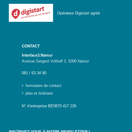
IA-
Opérateur Digistart agréé
Accès
pour
Toutes
et
Tous
CONTACT
STEAMagine
–
Interface3.Namur
Découverte
Avenue Sergent Vrithoff 2, 5000 Namur
IN.forM@TIC
081 / 63 34 90
STEM
GenderIN
formulaire de contact
Fr
plan et itinéraire
STEM
N° d’entreprise BE0870 417 226
GenderIN
En
Kit prêt à
l’emploi |