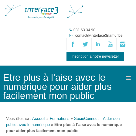
Accueil
081 63 34 90
contact@interface3namur.be
ASBL
Missions
et
Inscription à notre newsletter
actions
Agenda
Etre plus à l’aise avec le
numérique pour aider plus
Équipe
facilement mon public
Travailler chez
Interface3.Namur
Anciens
Vous êtes ici :
Accueil
»
Formations
»
SocioConnect – Aider son
projets
public avec le numérique
»
Etre plus à l’aise avec le numérique
pour aider plus facilement mon public
Média