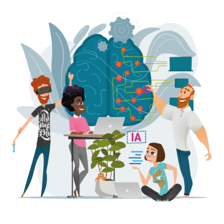
et
presse
Vie
privée
Se
former
Formations pour
demandeur·euse·s
d’emploi
DIGISTART
Opérateur·rice
Support IT –
Helpdesk
Je valorise
mon profil
avec le
numérique