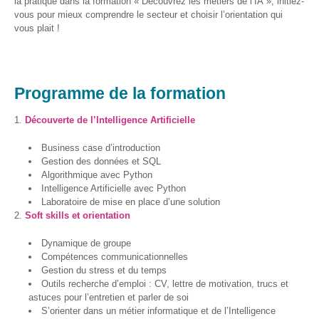
la pratique dans la formation « Découvrez les métiers de l’IA », initiez-
vous pour mieux comprendre le secteur et choisir l’orientation qui
Genre-
vous plait !
et-TIC
S’outiller
Programme de la formation
Box
Numérique
Découverte de l’Intelligence Artificielle
Fiches
Business case d’introduction
outils
Gestion des données et SQL
Algorithmique avec Python
Box
Intelligence Artificielle avec Python
Numérique
Laboratoire de mise en place d’une solution
pour
Soft skills et orientation
l’Alpha
Dynamique de groupe
Carnet
Compétences communicationnelles
pratique –
Gestion du stress et du temps
Gagner en
Outils recherche d’emploi : CV, lettre de motivation, trucs et
autonomie
astuces pour l’entretien et parler de soi
avec le
S’orienter dans un métier informatique et de l’Intelligence
numérique