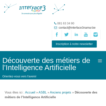
Accueil
081 63 34 90
contact@interface3namur.be
ASBL
Missions
et
Inscription à notre newsletter
actions
Agenda
Découverte des métiers de
l’Intelligence Artificielle
Équipe
Travailler chez
Orientez-vous vers l'avenir
Interface3.Namur
Anciens
Vous êtes ici :
Accueil
»
ASBL
»
Anciens projets
»
Découverte des
projets
métiers de l’Intelligence Artificielle
Média