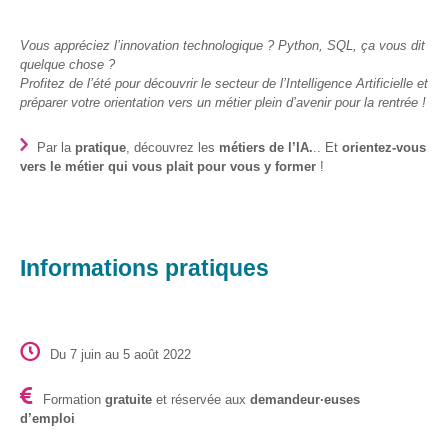
– CISP
Vous appréciez l’innovation technologique ? Python, SQL, ça vous dit
Horizon IT :
quelque chose ?
J’explore les
Profitez de l’été pour découvrir le secteur de l’Intelligence Artificielle et
métiers de
préparer votre orientation vers un métier plein d’avenir pour la rentrée !
l’informatique
– CISP
Par la
pratique
, découvrez les
métiers de l’IA.
.. Et
orientez-vous
Electromécanicienne
vers le métier qui vous plait pour vous y former
!
FormaTIC
– Le
numérique
Informations pratiques
au travail
SocioConnect
– Aider son
public avec le
Du 7 juin au 5 août 2022
numérique
Formation
gratuite
et réservée aux
demandeur∙euses
Pour
d’emploi
les
ainé·es