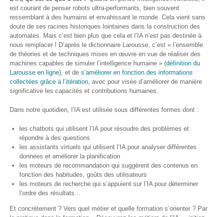
? »
est courant de penser robots ultra-performants, bien souvent
ressemblant à des humains et envahissant le monde. Cela vient sans
Sensibiliser
doute de ses racines historiques lointaines dans la construction des
automates. Mais c’est bien plus que cela et l’IA n’est pas destinée à
Animations,
nous remplacer ! D’après le dictionnaire Larousse, c’est « l’ensemble
débats &
de théories et de techniques mises en œuvre en vue de réaliser des
conférences
machines capables de simuler l’intelligence humaine » (
définition du
Larousse en ligne
), et de
s’améliorer en fonction des informations
collectées grâce à l’itération
, avec pour visée d’améliorer de manière
Nous,
significative les capacités et contributions humaines.
citoyen·nes
numériques
Dans notre quotidien, l’IA est utilisée sous différentes formes dont :
responsables
les chatbots qui utilisent l’IA pour résoudre des problèmes et
CRACCS
répondre à des questions
en jeu !
les assistants virtuels qui utilisent l’IA pour analyser différentes
Les clés
données et améliorer la planification
sont en
les moteurs de recommandation qui suggèrent des contenus en
vous !
fonction des habitudes, goûts des utilisateurs
les moteurs de recherche qui s’appuient sur l’IA pour déterminer
Algo’bulles
l’ordre des résultats…
– Sur les
traces du
Et concrètement ? Vers quel métier et quelle formation s’orienter ? Par
Colibri