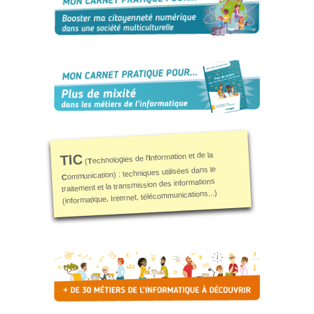
d’accès
Newsletter
Jobs
nformation et de la
TIC
I
echnologies de l'
T
(
ommunication) : techniques utilisées dans le
C
traitement et la transmission des informations
(informatique, Internet, télécommunications...)