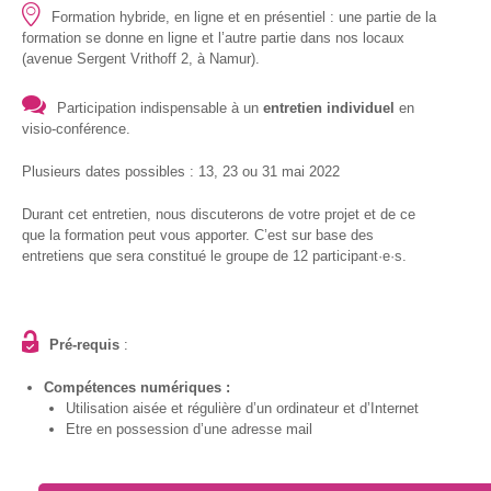
Formation hybride, en ligne et en présentiel : une partie de la
Formations
formation se donne en ligne et l’autre partie dans nos locaux
sur mesure
(avenue Sergent Vrithoff 2, à Namur).
Découvrir
Participation indispensable à un
entretien individuel
en
visio-conférence.
Espace
Public
Plusieurs dates possibles : 13, 23 ou 31 mai 2022
Numérique
Durant cet entretien, nous discuterons de votre projet et de ce
Pour
que la formation peut vous apporter. C’est sur base des
les
entretiens que sera constitué le groupe de 12 participant·e·s.
ainé·es
Déclics
Numériques
Pré-requis
:
: menez
l’enquête !
Compétences
numériques :
Utilisation aisée et régulière d’un ordinateur et d’Internet
Animations
Etre en possession d’une adresse mail
ouvertes
au public