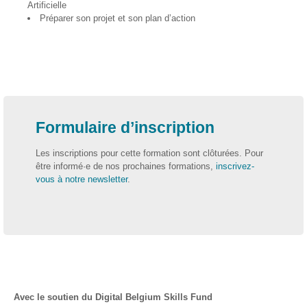
Artificielle
Préparer son projet et son plan d’action
IA-
Accès
pour
Toutes
et
Tous
STEAMagine
Formulaire d’inscription
–
Découverte
Les inscriptions pour cette formation sont clôturées. Pour
IN.forM@TIC
être informé·e de nos prochaines formations,
inscrivez-
vous à notre newsletter
.
STEM
GenderIN
Fr
STEM
GenderIN
En
Kit prêt à
Avec le soutien du Digital Belgium Skills Fund
l’emploi |