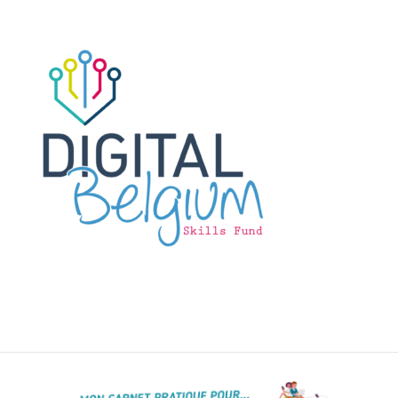
L’informatique,
et si c’était ton
genre ?
Ressources
Genre-et-
TIC
Carnet mixité
métiers
informatiques
Carnet
citoyenneté
numérique
Qui
suis-
je ?
Contact
Plan