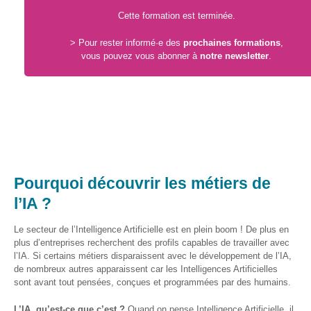
S’orienter
Cette formation est terminée.
Escape
> Pour rester informé·e des
prochaines formations
,
game – A la
vous pouvez vous abonner à
notre newsletter
.
découverte
des métiers
informatiques
Fiches
métiers
Informatique
Pourquoi découvrir les métiers de
: quelle
place pour
l’IA ?
les femmes
?
Le secteur de l’Intelligence Artificielle est en plein boom ! De plus en
plus d’entreprises recherchent des profils capables de travailler avec
l’IA. Si certains métiers disparaissent avec le développement de l’IA,
Interviews
de nombreux autres apparaissent car les Intelligences Artificielles
« Les métiers
sont avant tout pensées, conçues et programmées par des humains.
informatiques…
c’est ton genre
L’IA, qu’est-ce que c’est ?
Quand on pense Intelligence Artificielle, il