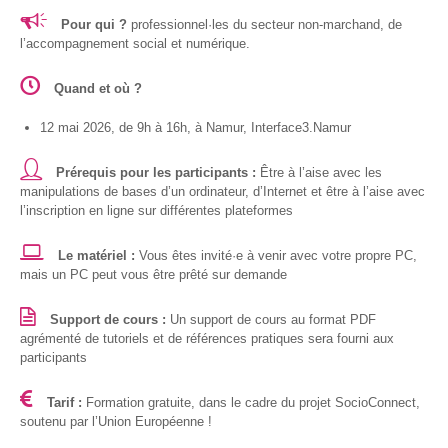
S’orienter
Pour qui ?
professionnel·les du secteur non-marchand, de
l’accompagnement social et numérique.
Escape
game – A la
Quand et où ?
découverte
des métiers
12 mai 2026, de 9h à 16h, à Namur, Interface3.Namur
informatiques
Fiches
Prérequis pour les participants :
Être à l’aise avec les
métiers
manipulations de bases d’un ordinateur, d’Internet et être à l’aise avec
l’inscription en ligne sur différentes plateformes
Informatique
Le matériel :
Vous êtes invité·e à venir avec votre propre PC,
: quelle
mais un PC peut vous être prêté sur demande
place pour
les femmes
Support de cours :
Un support de cours au format PDF
?
agrémenté de tutoriels et de références pratiques sera fourni aux
participants
Interviews
Tarif :
Formation gratuite, dans le cadre du projet SocioConnect,
« Les métiers
soutenu par l’Union Européenne !
informatiques…
c’est ton genre