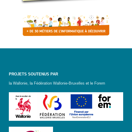
d’accès
Newsletter
Jobs
PROJETS SOUTENUS PAR
la
Wallonie
, la
Fédération Wallonie-Bruxelles
et le
Forem