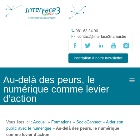
Accueil
081 63 34 90
contact@interface3namur.be
ASBL
Missions
et
Inscription à notre newsletter
actions
Agenda
Au-delà des peurs, le
numérique comme levier
Équipe
d’action
Travailler chez
Interface3.Namur
Anciens
Vous êtes ici :
Accueil
»
Formations
»
SocioConnect – Aider son
projets
public avec le numérique
»
Au-delà des peurs, le numérique
comme levier d’action
Média