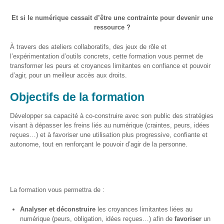
et
presse
Et si le numérique cessait d’être une contrainte pour devenir une
ressource ?
Vie
privée
À travers des ateliers collaboratifs, des jeux de rôle et
l’expérimentation d’outils concrets, cette formation vous permet de
Se
transformer les peurs et croyances limitantes en confiance et pouvoir
former
d’agir, pour un meilleur accès aux droits.
Formations pour
Objectifs de la formation
demandeur·euse·s
d’emploi
Développer sa capacité à co-construire avec son public des stratégies
visant à dépasser les freins liés au numérique (craintes, peurs, idées
DIGISTART
reçues…) et à favoriser une utilisation plus progressive, confiante et
autonome, tout en renforçant le pouvoir d’agir de la personne.
Opérateur·rice
Support IT –
Helpdesk
La formation vous permettra de :
Je valorise
mon profil
Analyser et déconstruire
les croyances limitantes liées au
avec le
numérique (peurs, obligation, idées reçues…) afin de
favoriser
un
numérique