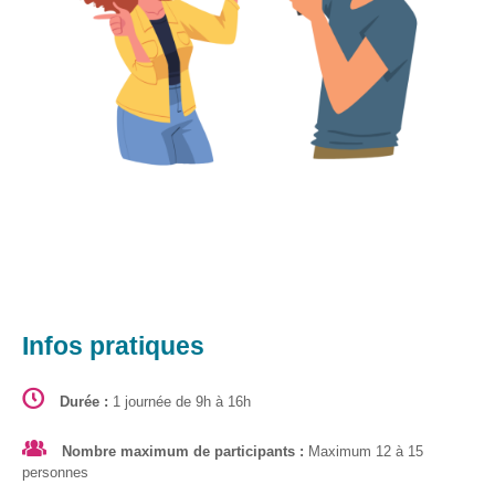
Formations
sur mesure
Découvrir
Espace
Public
Numérique
Pour
les
ainé·es
Déclics
Numériques
Infos pratiques
: menez
l’enquête !
Durée :
1 journée de 9h à 16h
Animations
ouvertes
Nombre maximum de participants :
Maximum 12 à 15
au public
personnes