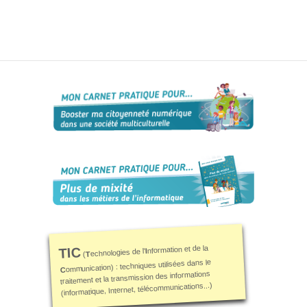
L’informatique,
et si c’était ton
genre ?
Ressources
Genre-et-
TIC
Carnet mixité
métiers
informatiques
Carnet
citoyenneté
numérique
Qui
suis-
je ?
nformation et de la
TIC
I
echnologies de l'
T
(
ommunication) : techniques utilisées dans le
C
Contact
traitement et la transmission des informations
(informatique, Internet, télécommunications...)
Plan