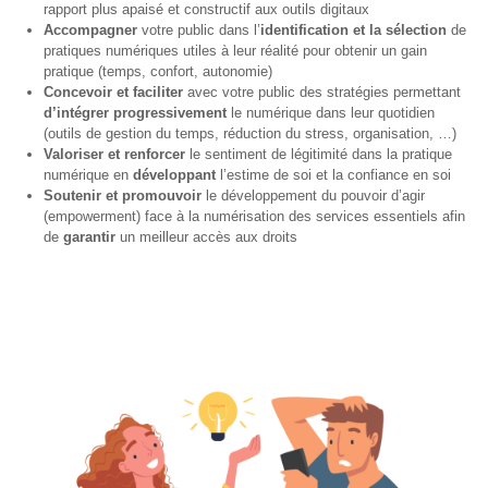
rapport plus apaisé et constructif aux outils digitaux
– CISP
Accompagner
votre public dans l’
identification et la sélection
de
pratiques numériques utiles à leur réalité pour obtenir un gain
Horizon IT :
pratique (temps, confort, autonomie)
J’explore les
Concevoir et faciliter
avec votre public des stratégies permettant
métiers de
d’intégrer progressivement
le numérique dans leur quotidien
l’informatique
(outils de gestion du temps, réduction du stress, organisation, …)
– CISP
Valoriser et renforcer
le sentiment de légitimité dans la pratique
numérique en
développant
l’estime de soi et la confiance en soi
Electromécanicienne
Soutenir et promouvoir
le développement du pouvoir d’agir
(empowerment) face à la numérisation des services essentiels afin
FormaTIC
de
garantir
un meilleur accès aux droits
– Le
numérique
au travail
SocioConnect
– Aider son
public avec le
numérique
Pour
les
ainé·es