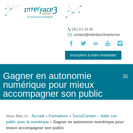
Accueil
081 63 34 90
contact@interface3namur.be
ASBL
Missions
et
Inscription à notre newsletter
actions
Agenda
Gagner en autonomie
numérique pour mieux
Équipe
accompagner son public
Travailler chez
Interface3.Namur
Anciens
Vous êtes ici :
Accueil
»
Formations
»
SocioConnect – Aider son
projets
public avec le numérique
»
Gagner en autonomie numérique pour
mieux accompagner son public
Média