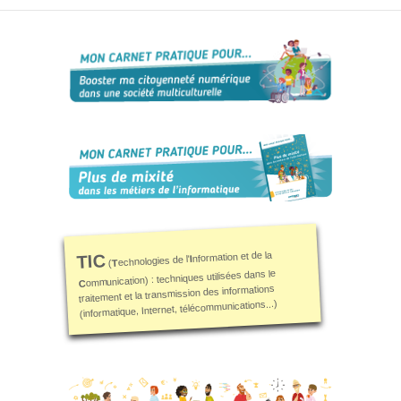
L’informatique,
et si c’était ton
genre ?
Ressources
Genre-et-
TIC
Carnet mixité
métiers
informatiques
Carnet
citoyenneté
numérique
nformation et de la
TIC
I
echnologies de l'
T
(
ommunication) : techniques utilisées dans le
C
Qui
traitement et la transmission des informations
(informatique, Internet, télécommunications...)
suis-
je ?
Contact
Plan