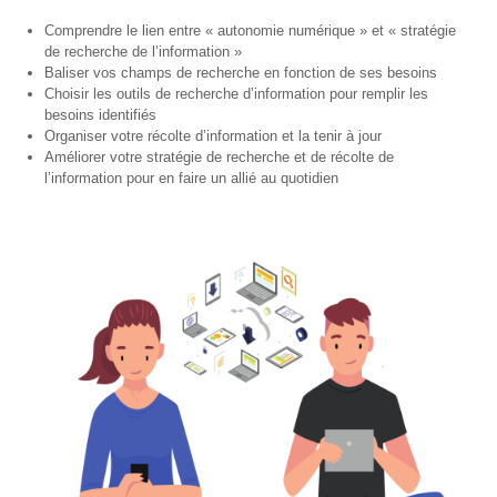
– CISP
Comprendre le lien entre « autonomie numérique » et « stratégie
de recherche de l’information »
Horizon IT :
Baliser vos champs de recherche en fonction de ses besoins
J’explore les
Choisir les outils de recherche d’information pour remplir les
métiers de
besoins identifiés
l’informatique
Organiser votre récolte d’information et la tenir à jour
– CISP
Améliorer votre stratégie de recherche et de récolte de
l’information pour en faire un allié au quotidien
Electromécanicienne
FormaTIC
– Le
numérique
au travail
SocioConnect
– Aider son
public avec le
numérique
Pour
les
ainé·es