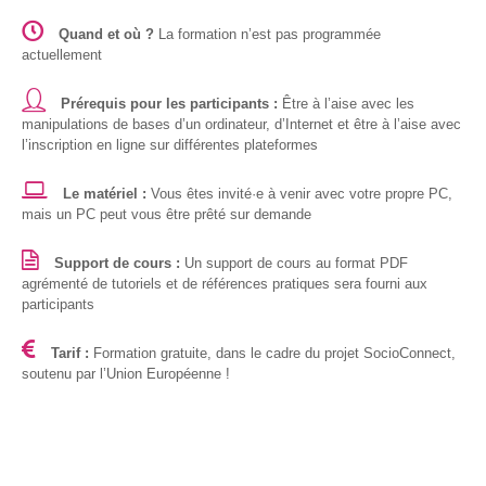
S’orienter
Quand et où ?
La formation n’est pas programmée
actuellement
Escape
game – A la
découverte
Prérequis pour les participants :
Être à l’aise avec les
des métiers
manipulations de bases d’un ordinateur, d’Internet et être à l’aise avec
informatiques
l’inscription en ligne sur différentes plateformes
Fiches
Le matériel :
Vous êtes invité·e à venir avec votre propre PC,
métiers
mais un PC peut vous être prêté sur demande
Support de cours :
Un support de cours au format PDF
Informatique
agrémenté de tutoriels et de références pratiques sera fourni aux
: quelle
participants
place pour
les femmes
?
Tarif :
Formation gratuite, dans le cadre du projet SocioConnect,
soutenu par l’Union Européenne !
Interviews
« Les métiers
informatiques…
c’est ton genre