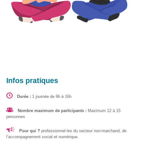
Formations
sur mesure
Découvrir
Espace
Public
Numérique
Pour
les
ainé·es
Infos pratiques
Déclics
Numériques
Durée :
1 journée de 9h à 16h
: menez
l’enquête !
Nombre maximum de participants :
Maximum 12 à 15
personnes
Animations
ouvertes
Pour qui ?
professionnel·les du secteur non-marchand, de
au public
l’accompagnement social et numérique.