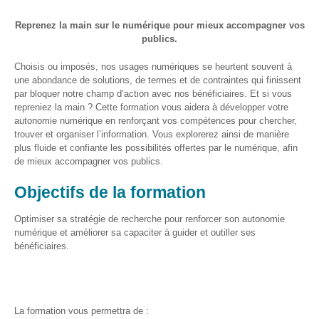
et
presse
Reprenez la main sur le numérique pour mieux accompagner vos
publics.
Vie
privée
Choisis ou imposés, nos usages numériques se heurtent souvent à
une abondance de solutions, de termes et de contraintes qui finissent
Se
par bloquer notre champ d’action avec nos bénéficiaires. Et si vous
former
repreniez la main ? Cette formation vous aidera à développer votre
autonomie numérique en renforçant vos compétences pour chercher,
Formations pour
trouver et organiser l’information. Vous explorerez ainsi de manière
demandeur·euse·s
plus fluide et confiante les possibilités offertes par le numérique, afin
d’emploi
de mieux accompagner vos publics.
DIGISTART
Objectifs de la formation
Opérateur·rice
Optimiser sa stratégie de recherche pour renforcer son autonomie
Support IT –
numérique et améliorer sa capaciter à guider et outiller ses
Helpdesk
bénéficiaires.
Je valorise
mon profil
avec le
La formation vous permettra de :
numérique