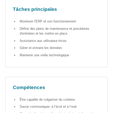
S’orienter
Tâches principales
Escape
game – A la
Monitorer l'ERP et son fonctionnement
découverte
des métiers
Définir des plans de maintenance et procédures
informatiques
d'entretien et les mettre en place
Assistance aux utilisateur·trices
Fiches
métiers
Gérer et extraire les données
Maintenir une veille technologique
Informatique
: quelle
place pour
les femmes
?
Compétences
Interviews
Être capable de vulgariser du contenu
« Les métiers
informatiques…
Savoir communiquer, à l’écrit et à l’oral
c’est ton genre