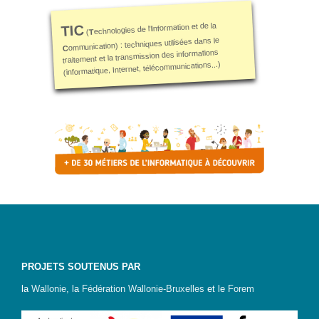
nformation et de la
TIC
I
echnologies de l'
T
(
ommunication) : techniques utilisées dans le
C
traitement et la transmission des informations
(informatique, Internet, télécommunications...)
PROJETS SOUTENUS PAR
la
Wallonie
, la
Fédération Wallonie-Bruxelles
et le
Forem