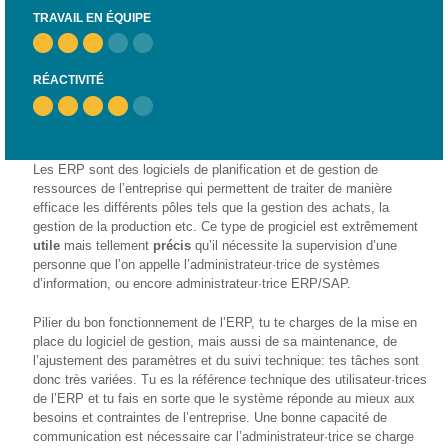
– CISP
TRAVAIL EN ÉQUIPE
Horizon IT :
J’explore les
RÉACTIVITÉ
métiers de
l’informatique
– CISP
Electromécanicienne
Les ERP sont des logiciels de planification et de gestion de
ressources de l’entreprise qui permettent de traiter de manière
FormaTIC
efficace les différents pôles tels que la gestion des achats, la
– Le
gestion de la production etc. Ce type de progiciel est extrêmement
numérique
utile
mais tellement
précis
qu’il nécessite la supervision d’une
au travail
personne que l’on appelle l’administrateur·trice de systèmes
d’information, ou encore administrateur·trice ERP/SAP.
SocioConnect
Pilier du bon fonctionnement de l’ERP, tu te charges de la mise en
– Aider son
place du logiciel de gestion, mais aussi de sa maintenance, de
public avec le
l’ajustement des paramètres et du suivi technique: tes tâches sont
numérique
donc très variées. Tu es la référence technique des utilisateur·trices
de l’ERP et tu fais en sorte que le système réponde au mieux aux
Pour
besoins et contraintes de l’entreprise. Une bonne capacité de
les
communication est nécessaire car l’administrateur·trice se charge
ainé·es