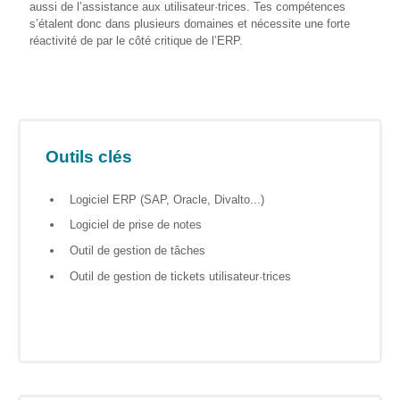
aussi de l’assistance aux utilisateur·trices. Tes compétences
s’étalent donc dans plusieurs domaines et nécessite une forte
Formations
réactivité de par le côté critique de l’ERP.
sur mesure
Découvrir
Espace
Public
Numérique
Outils clés
Pour
Logiciel ERP (SAP, Oracle, Divalto...)
les
ainé·es
Logiciel de prise de notes
Outil de gestion de tâches
Déclics
Numériques
Outil de gestion de tickets utilisateur·trices
: menez
l’enquête !
Animations
ouvertes
au public