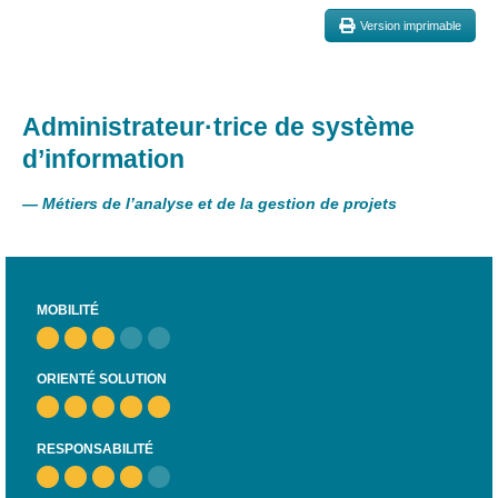
et
Version imprimable
presse
Vie
privée
Administrateur·trice de système
Se
d’information
former
—
Métiers de l’analyse et de la gestion de projets
Formations pour
demandeur·euse·s
d’emploi
DIGISTART
MOBILITÉ
Opérateur·rice
Support IT –
ORIENTÉ SOLUTION
Helpdesk
Je valorise
mon profil
RESPONSABILITÉ
avec le
numérique