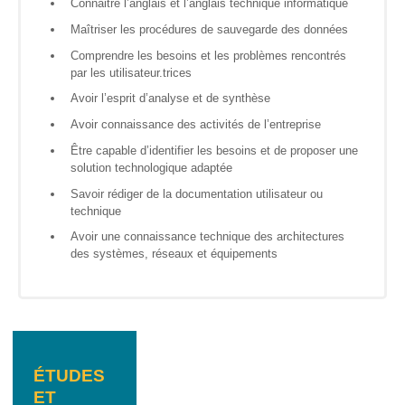
Connaitre l’anglais et l’anglais technique informatique
? »
Maîtriser les procédures de sauvegarde des données
Sensibiliser
Comprendre les besoins et les problèmes rencontrés
par les utilisateur.trices
Animations,
Avoir l’esprit d’analyse et de synthèse
débats &
conférences
Avoir connaissance des activités de l’entreprise
Être capable d’identifier les besoins et de proposer une
Nous,
solution technologique adaptée
citoyen·nes
numériques
Savoir rédiger de la documentation utilisateur ou
responsables
technique
Avoir une connaissance technique des architectures
CRACCS
des systèmes, réseaux et équipements
en jeu !
Les clés
sont en
vous !
Algo’bulles
– Sur les
ÉTUDES
traces du
ET
Colibri