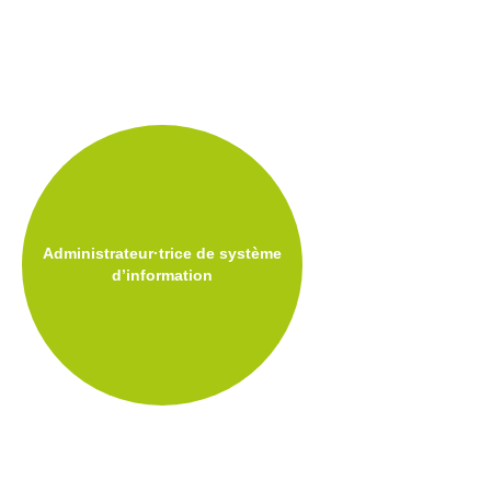
L’informatique,
et si c’était ton
genre ?
Ressources
Genre-et-
TIC
Carnet mixité
métiers
informatiques
Administrateur·trice de système
Carnet
d’information
citoyenneté
numérique
Qui
suis-
je ?
Contact
Plan