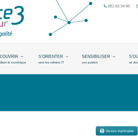
081 63 34 90
COUVRIR
S’ORIENTER
SENSIBILISER
S’O
tiliser le numérique
vers les métiers IT
vos publics
se do
Version imprimable