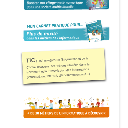
nformation et de la
TIC
I
echnologies de l'
T
(
ommunication) : techniques utilisées dans le
C
traitement et la transmission des informations
(informatique, Internet, télécommunications...)