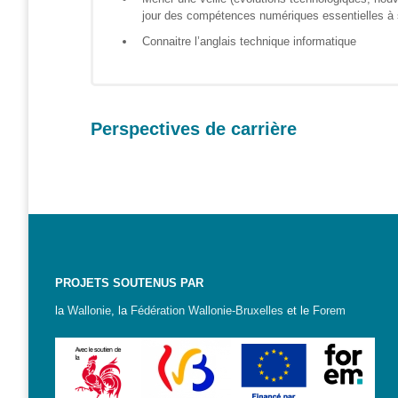
S’orienter
jour des compétences numériques essentielles à 
Connaitre l’anglais technique informatique
Escape
game – A la
découverte
des métiers
informatiques
Perspectives de carrière
Fiches
métiers
Informatique
: quelle
place pour
les femmes
PROJETS SOUTENUS PAR
?
la
Wallonie
, la
Fédération Wallonie-Bruxelles
et le
Forem
Interviews
« Les métiers
informatiques…
c’est ton genre