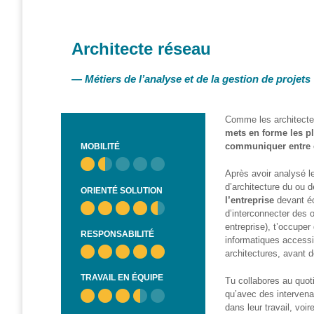
et
presse
Architecte réseau
Vie
privée
—
Métiers de l’analyse et de la gestion de projets
Se
former
Comme les architectes
Formations pour
mets en forme les p
demandeur·euse·s
communiquer entre 
MOBILITÉ
d’emploi
Après avoir analysé le
DIGISTART
d’architecture du ou d
ORIENTÉ SOLUTION
l’entreprise
devant éc
Opérateur·rice
d’interconnecter des o
Support IT –
entreprise), t’occupe
RESPONSABILITÉ
Helpdesk
informatiques accessib
architectures, avant de
Je valorise
TRAVAIL EN ÉQUIPE
Tu collabores au quoti
mon profil
qu’avec des intervena
avec le
dans leur travail, voi
numérique