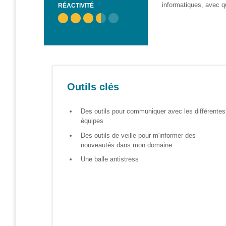
informatiques, avec qu
– CISP
RÉACTIVITÉ
Horizon IT :
J’explore les
métiers de
l’informatique
– CISP
Electromécanicienne
Outils clés
FormaTIC
Des outils pour communiquer avec les différentes
– Le
équipes
numérique
au travail
Des outils de veille pour m'informer des
nouveautés dans mon domaine
SocioConnect
Une balle antistress
– Aider son
public avec le
numérique
Pour
les
ainé·es