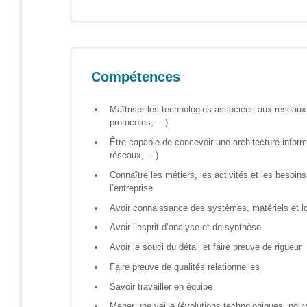
Formations
sur mesure
Découvrir
Compétences
Espace
Public
Maîtriser les technologies associées aux réseaux 
Numérique
protocoles, …)
Pour
Être capable de concevoir une architecture informa
les
réseaux, …)
ainé·es
Connaître les métiers, les activités et les besoin
l’entreprise
Déclics
Avoir connaissance des systèmes, matériels et log
Numériques
: menez
Avoir l’esprit d’analyse et de synthèse
l’enquête !
Avoir le souci du détail et faire preuve de rigueur
Animations
Faire preuve de qualités relationnelles
ouvertes
Savoir travailler en équipe
au public
Mener une veille (évolutions technologiques, nou