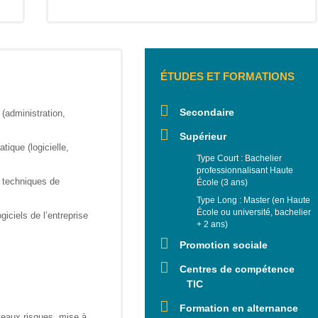
ÉTUDES ET FORMATIONS
Secondaire
(administration,
Supérieur
tique (logicielle,
Type Court : Bachelier
professionnalisant Haute
s techniques de
École (3 ans)
Type Long : Master (en Haute
École ou université, bachelier
iciels de l’entreprise
+ 2 ans)
Promotion sociale
Centres de compétence
TIC
Formation en alternance
veaux risques, mise à