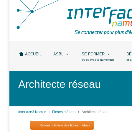
Accueil
ASBL
Missions
et
ACCUEIL
ASBL
SE FORMER
DÉ
actions
au et avec le numérique
et u
Agenda
Architecte réseau
Équipe
Travailler chez
Interface3.Namur
Anciens
Interface3.Namur
Fiches métiers
Architecte réseau
projets
Revenir à la liste des fiches métiers
Média