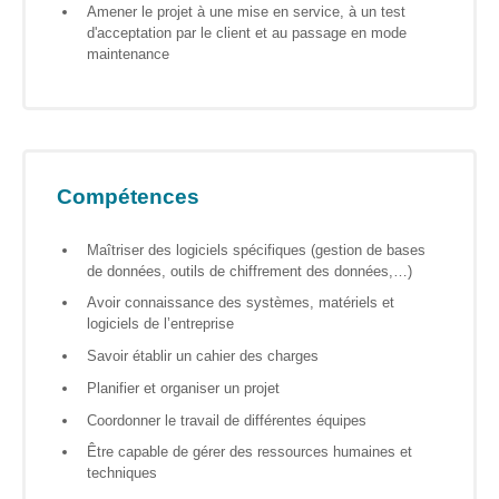
Amener le projet à une mise en service, à un test
? »
d'acceptation par le client et au passage en mode
maintenance
Sensibiliser
Animations,
débats &
conférences
Nous,
Compétences
citoyen·nes
numériques
Maîtriser des logiciels spécifiques (gestion de bases
responsables
de données, outils de chiffrement des données,…)
CRACCS
Avoir connaissance des systèmes, matériels et
en jeu !
logiciels de l’entreprise
Les clés
Savoir établir un cahier des charges
sont en
vous !
Planifier et organiser un projet
Coordonner le travail de différentes équipes
Algo’bulles
– Sur les
Être capable de gérer des ressources humaines et
traces du
techniques
Colibri