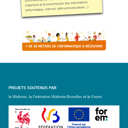
C
traitement et la transmission des informations
(informatique, Internet, télécommunications...)
PROJETS SOUTENUS PAR
la
Wallonie
, la
Fédération Wallonie-Bruxelles
et le
Forem