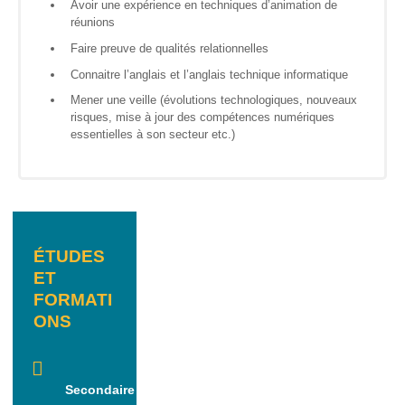
Avoir une expérience en techniques d’animation de
réunions
Genre-
et-TIC
Faire preuve de qualités relationnelles
Connaitre l’anglais et l’anglais technique informatique
S’outiller
Mener une veille (évolutions technologiques, nouveaux
risques, mise à jour des compétences numériques
Box
essentielles à son secteur etc.)
Numérique
Fiches
outils
Box
Numérique
ÉTUDES
pour
ET
l’Alpha
FORMATI
Carnet
ONS
pratique –
Gagner en
autonomie
avec le
Secondaire
numérique