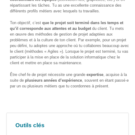
répartissant les tâches. Tu as une excellente connaissance des
Formations
différents profils métiers avec lesquels tu travailles.
sur mesure
Ton objectif, c’est
que le projet soit terminé dans les temps et
Découvrir
qu’il corresponde aux attentes et au budget
du client. Tu mets
en œuvre des méthodes de gestion de projet adaptées aux
Espace
problèmes et à la culture de ton client. Par exemple, pour un projet
Public
peu défini, tu adoptes une approche où tu collabores beaucoup avec
Numérique
le client (méthodes « Agiles »). Lorsque le projet est terminé, tu vas
participer à la mise en place de la solution informatique chez le
Pour
client et mettre en place sa maintenance.
les
ainé·es
Être chef·fe de projet nécessite une grande
expertise
, acquise à la
suite de
plusieurs années d’expérience
, souvent en étant passé·e
par un ou plusieurs métiers que tu coordonnes à présent.
Déclics
Numériques
: menez
l’enquête !
Animations
ouvertes
Outils clés
au public