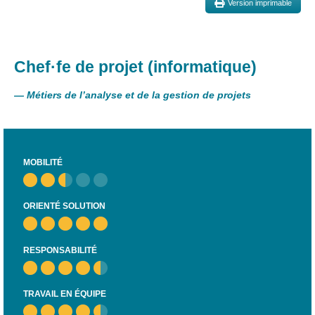
Version imprimable
et
presse
Vie
privée
Chef·fe de projet (informatique)
Se
—
Métiers de l’analyse et de la gestion de projets
former
Formations pour
demandeur·euse·s
d’emploi
MOBILITÉ
DIGISTART
ORIENTÉ SOLUTION
Opérateur·rice
Support IT –
Helpdesk
RESPONSABILITÉ
Je valorise
mon profil
TRAVAIL EN ÉQUIPE
avec le
numérique