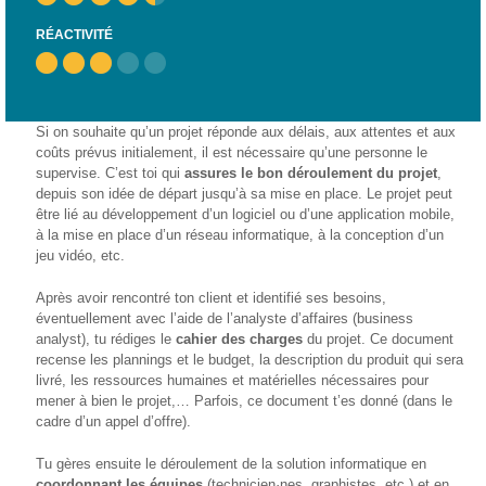
– CISP
RÉACTIVITÉ
Horizon IT :
J’explore les
métiers de
l’informatique
Si on souhaite qu’un projet réponde aux délais, aux attentes et aux
– CISP
coûts prévus initialement, il est nécessaire qu’une personne le
supervise. C’est toi qui
assures le bon déroulement du projet
,
Electromécanicienne
depuis son idée de départ jusqu’à sa mise en place. Le projet peut
être lié au développement d’un logiciel ou d’une application mobile,
FormaTIC
à la mise en place d’un réseau informatique, à la conception d’un
– Le
jeu vidéo, etc.
numérique
au travail
Après avoir rencontré ton client et identifié ses besoins,
éventuellement avec l’aide de l’analyste d’affaires (business
SocioConnect
analyst), tu rédiges le
cahier des charges
du projet. Ce document
– Aider son
recense les plannings et le budget, la description du produit qui sera
public avec le
livré, les ressources humaines et matérielles nécessaires pour
numérique
mener à bien le projet,… Parfois, ce document t’es donné (dans le
cadre d’un appel d’offre).
Pour
les
Tu gères ensuite le déroulement de la solution informatique en
ainé·es
coordonnant les équipes
(technicien·nes, graphistes, etc.) et en