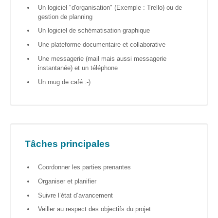
S’orienter
Un logiciel "d'organisation" (Exemple : Trello) ou de
gestion de planning
Escape
Un logiciel de schématisation graphique
game – A la
découverte
Une plateforme documentaire et collaborative
des métiers
Une messagerie (mail mais aussi messagerie
informatiques
instantanée) et un téléphone
Un mug de café :-)
Fiches
métiers
Informatique
: quelle
place pour
Tâches principales
les femmes
?
Coordonner les parties prenantes
Organiser et planifier
Interviews
Suivre l’état d’avancement
« Les métiers
informatiques…
Veiller au respect des objectifs du projet
c’est ton genre