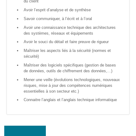
du client
? »
Avoir l’esprit d’analyse et de synthèse
Sensibiliser
Savoir communiquer, à l’écrit et à l’oral
Avoir une connaissance technique des architectures
Animations,
des systèmes, réseaux et équipements
débats &
conférences
Avoir le souci du détail et faire preuve de rigueur
Maîtriser les aspects liés à la sécurité (normes et
Nous,
sécurité)
citoyen·nes
numériques
Maîtriser des logiciels spécifiques (gestion de bases
responsables
de données, outils de chiffrement des données,…)
Mener une veille (évolutions technologiques, nouveaux
CRACCS
risques, mise à jour des compétences numériques
en jeu !
essentielles à son secteur etc.)
Les clés
sont en
Connaitre l’anglais et l’anglais technique informatique
vous !
Algo’bulles
– Sur les
traces du
Colibri