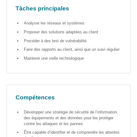
S’orienter
Tâches principales
Escape
game – A la
Analyser les réseaux et systèmes
découverte
Proposer des solutions adaptées au client
des métiers
informatiques
Procéder à des test de vulnérabilité
Faire des rapports au client, ainsi que un suivi régulier
Fiches
métiers
Maintenir une veille technologique
Informatique
: quelle
place pour
les femmes
Compétences
?
Développer une stratégie de sécurité de l’information,
Interviews
des équipements et des données pour les protéger
« Les métiers
contre les attaques et les pannes
informatiques…
Être capable d’identifier et de comprendre les attentes
c’est ton genre