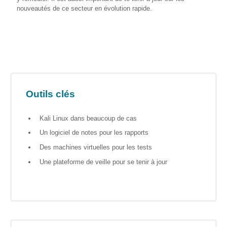
nouveautés de ce secteur en évolution rapide.
Formations
sur mesure
Découvrir
Espace
Public
Numérique
Outils clés
Pour
les
Kali Linux dans beaucoup de cas
ainé·es
Un logiciel de notes pour les rapports
Déclics
Des machines virtuelles pour les tests
Numériques
Une plateforme de veille pour se tenir à jour
: menez
l’enquête !
Animations
ouvertes
au public