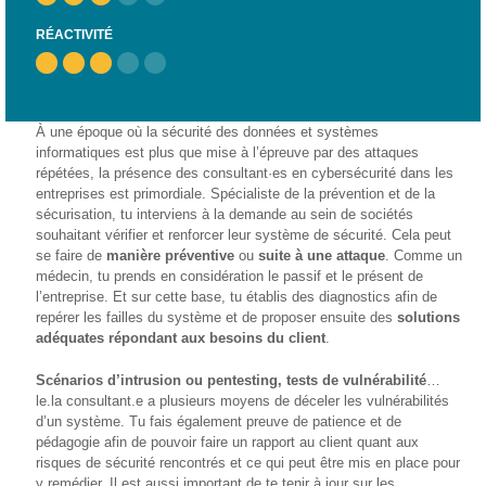
– CISP
RÉACTIVITÉ
Horizon IT :
J’explore les
métiers de
l’informatique
À une époque où la sécurité des données et systèmes
– CISP
informatiques est plus que mise à l’épreuve par des attaques
répétées, la présence des consultant·es en cybersécurité dans les
Electromécanicienne
entreprises est primordiale. Spécialiste de la prévention et de la
sécurisation, tu interviens à la demande au sein de sociétés
FormaTIC
souhaitant vérifier et renforcer leur système de sécurité. Cela peut
– Le
se faire de
manière préventive
ou
suite à une attaque
. Comme un
numérique
médecin, tu prends en considération le passif et le présent de
au travail
l’entreprise. Et sur cette base, tu établis des diagnostics afin de
repérer les failles du système et de proposer ensuite des
solutions
SocioConnect
adéquates répondant aux besoins du client
.
– Aider son
public avec le
Scénarios d’intrusion ou pentesting, tests de vulnérabilité
…
numérique
le.la consultant.e a plusieurs moyens de déceler les vulnérabilités
d’un système. Tu fais également preuve de patience et de
Pour
pédagogie afin de pouvoir faire un rapport au client quant aux
les
risques de sécurité rencontrés et ce qui peut être mis en place pour
ainé·es
y remédier. Il est aussi important de te tenir à jour sur les