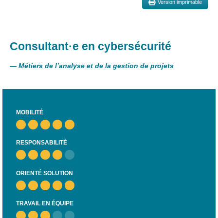
Version imprimable
et
presse
Vie
privée
Consultant·e en cybersécurité
Se
—
Métiers de l’analyse et de la gestion de projets
former
Formations pour
demandeur·euse·s
d’emploi
MOBILITÉ
DIGISTART
RESPONSABILITÉ
Opérateur·rice
Support IT –
Helpdesk
ORIENTÉ SOLUTION
Je valorise
mon profil
TRAVAIL EN ÉQUIPE
avec le
numérique