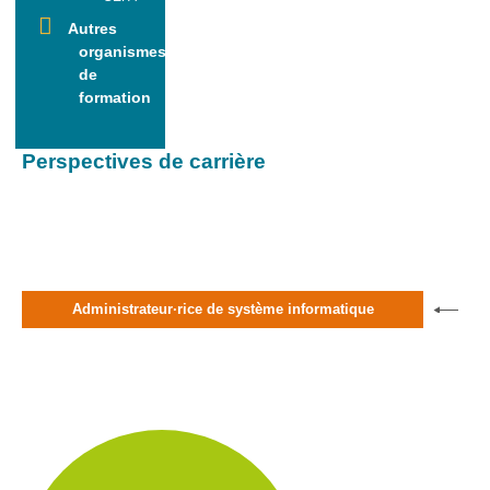
L’informatique,
Autres
et si c’était ton
organismes
genre ?
de
formation
Ressources
Genre-et-
TIC
Perspectives de carrière
Carnet mixité
métiers
informatiques
Carnet
citoyenneté
numérique
Administrateur·rice de système informatique
Qui
suis-
je ?
Contact
Plan