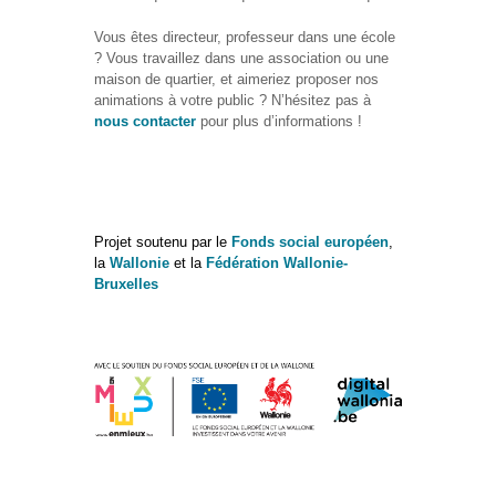
S’orienter
Vous êtes directeur, professeur dans une école
? Vous travaillez dans une association ou une
Escape
maison de quartier, et aimeriez proposer nos
game – A la
animations à votre public ? N’hésitez pas à
découverte
nous contacter
pour plus d’informations !
des métiers
informatiques
Fiches
métiers
Projet soutenu par le
Fonds social européen
,
la
Wallonie
et la
Fédération Wallonie-
Informatique
Bruxelles
: quelle
place pour
les femmes
?
Interviews
« Les métiers
informatiques…