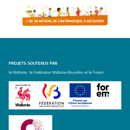
Colibri
Genre-
et-TIC
S’outiller
Box
Numérique
Fiches
outils
PROJETS SOUTENUS PAR
la
Wallonie
, la
Fédération Wallonie-Bruxelles
et le
Forem
Box
Numérique
pour
l’Alpha
Carnet
pratique –
Gagner en
autonomie
avec le