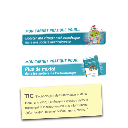
c’est ton genre
? »
Sensibiliser
Animations,
débats &
conférences
Nous,
citoyen·nes
numériques
responsables
CRACCS
en jeu !
Les clés
nformation et de la
TIC
sont en
I
echnologies de l'
T
(
ommunication) : techniques utilisées dans le
vous !
C
traitement et la transmission des informations
(informatique, Internet, télécommunications...)
Algo’bulles
– Sur les
traces du