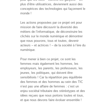
– CISP
plus d’être utilisatrices, deviennent aussi des
conceptrices des technologies qui façonnent le
Horizon IT :
monde !
J’explore les
métiers de
Les actions proposées par ce projet ont pour
l’informatique
mission de faire découvrir la diversité des
– CISP
métiers de l’informatique, de déconstruire les
clichés sur le monde numérique et démontrer
Electromécanicienne
que nous pouvons, tous et toutes, devenir
acteurs – et actrices ! – de la société à l’ère du
numérique.
FormaTIC
– Le
numérique
Pour mener à bien ce projet, ce sont les
au travail
femmes mais également les hommes, les
employeurs, les parents, les professeurs, les
jeunes, les politiques, qui doivent être
SocioConnect
sensibilisés ! Car la répartition peu équilibrée
– Aider son
des femmes et des hommes au sein des TIC
public avec le
n’est pas une affaire de femmes : c’est un
numérique
enjeu sociétal tributaire des stéréotypes et des
idées reçues que nous portons toutes et tous,
Pour
et que nous devons faire évoluer ensemble !
les
ainé·es