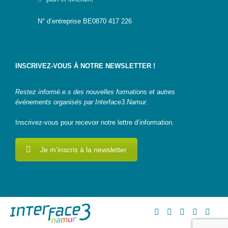
l’emploi |
L’informatique,
et si c’était ton
N° d’entreprise BE0870 417 226
genre ?
Ressources
Genre-et-
INSCRIVEZ-VOUS À NOTRE NEWSLETTER !
TIC
Carnet mixité
Restez informé.e.s des nouvelles formations et autres
métiers
événements organisés par Interface3.Namur.
informatiques
Inscrivez-vous pour recevoir notre lettre d’information.
Carnet
citoyenneté
numérique
Je m’inscris à la newsletter
Qui
suis-
je ?
Contact