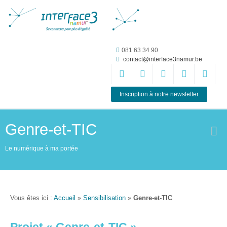
Accueil
081 63 34 90
contact@interface3namur.be
ASBL
Missions
et
Inscription à notre newsletter
actions
Agenda
Genre-et-TIC
Équipe
Le numérique à ma portée
Travailler chez
Interface3.Namur
Anciens
Vous êtes ici :
Accueil
»
Sensibilisation
»
Genre-et-TIC
projets
Média