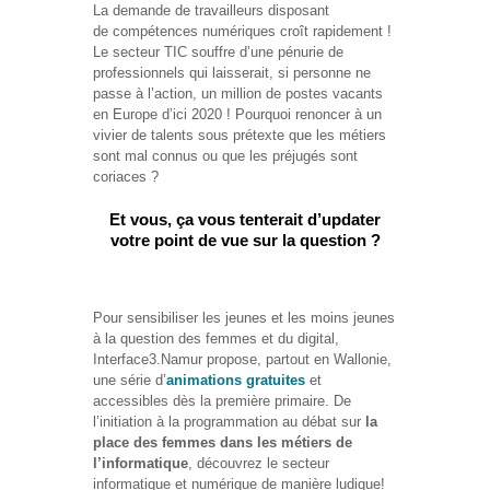
La demande de travailleurs disposant
de compétences numériques croît rapidement !
Formations
Le secteur TIC souffre d’une pénurie de
sur mesure
professionnels qui laisserait, si personne ne
passe à l’action, un million de postes vacants
Découvrir
en Europe d’ici 2020 ! Pourquoi renoncer à un
vivier de talents sous prétexte que les métiers
Espace
sont mal connus ou que les préjugés sont
Public
coriaces ?
Numérique
Et vous, ça vous tenterait d’updater
Pour
votre point de vue sur la question ?
les
ainé·es
Déclics
Pour sensibiliser les jeunes et les moins jeunes
Numériques
à la question des femmes et du digital,
: menez
Interface3.Namur propose, partout en Wallonie,
l’enquête !
une série d’
animations gratuites
et
accessibles dès la première primaire. De
l’initiation à la programmation au débat sur
la
Animations
place des femmes dans les métiers de
ouvertes
l’informatique
, découvrez le secteur
au public
informatique et numérique de manière ludique!