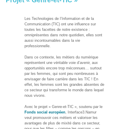
Projet « Genre-et-TIC »
et
presse
Les Technologies de l’Information et de la
Vie
Communication (TIC) ont une influence sur
privée
toutes les facettes de notre existence :
omniprésentes dans notre quotidien, elles sont
Se
aussi incontournables dans la vie
former
professionnelle.
Formations pour
Dans ce contexte, les métiers du numérique
demandeur·euse·s
représentent une véritable voie d’avenir, aux
d’emploi
opportunités encore trop méconnues… surtout
par les femmes, qui sont peu nombreuses à
DIGISTART
envisager de faire carrière dans les TIC ! En
effet, les femmes sont les grandes absentes de
Opérateur·rice
ce secteur qui transforme le monde dans lequel
Support IT –
nous vivons.
Helpdesk
Avec le projet « Genre-et-TIC », soutenu par le
Je valorise
Fonds social européen
, Interface3.Namur
mon profil
veut promouvoir ces métiers et valoriser les
avec le
avantages de plus de mixité dans ce secteur,
numérique
pour que les filles – comme les garçons – en