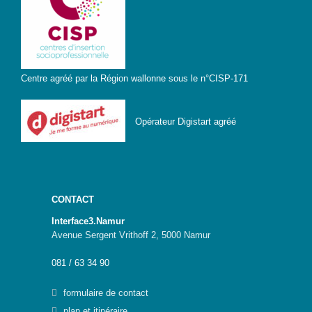
numérique
IA-
Accès
pour
Toutes
Centre agréé par la Région wallonne sous le n°CISP-171
et
Tous
Opérateur Digistart agréé
STEAMagine
–
Découverte
IN.forM@TIC
STEM
CONTACT
GenderIN
Fr
Interface3.Namur
Avenue Sergent Vrithoff 2, 5000 Namur
STEM
GenderIN
081 / 63 34 90
En
formulaire de contact
Kit prêt à
plan et itinéraire