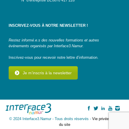
N° d’entreprise BE0870 417 226
IA-
Accès
pour
INSCRIVEZ-VOUS À NOTRE NEWSLETTER !
Toutes
et
Tous
Restez informé.e.s des nouvelles formations et autres
événements organisés par Interface3.Namur.
STEAMagine
–
Inscrivez-vous pour recevoir notre lettre d’information.
Découverte
IN.forM@TIC
Je m’inscris à la newsletter
STEM
GenderIN
Fr
STEM
GenderIN
En
© 2024 Interface3.Namur - Tous droits réservés -
Vie privée
-
Plan
Kit prêt à
du site
l’emploi |