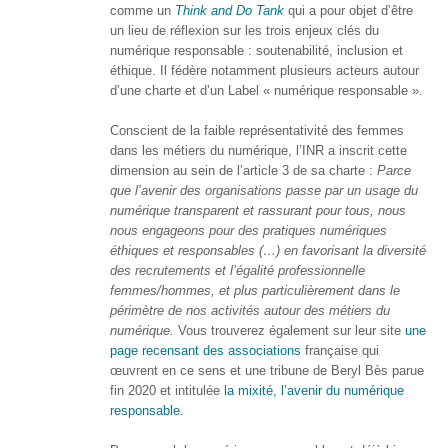
comme un
Think and Do Tank
qui a pour objet d’être
– CISP
un lieu de réflexion sur les trois enjeux clés du
numérique responsable : soutenabilité, inclusion et
Horizon IT :
J’explore les
éthique. Il fédère notamment plusieurs acteurs autour
métiers de
d’une charte et d’un Label « numérique responsable ».
l’informatique
– CISP
Conscient de la faible représentativité des femmes
dans les métiers du numérique, l’INR a inscrit cette
Electromécanicienne
dimension au sein de l’article 3 de sa charte :
Parce
que l’avenir des organisations passe par un usage du
FormaTIC
numérique transparent et rassurant pour tous, nous
– Le
nous engageons pour des pratiques numériques
numérique
éthiques et responsables (…) en favorisant la diversité
au travail
des recrutements et l’égalité professionnelle
femmes/hommes, et plus particulièrement dans le
SocioConnect
périmètre de nos activités autour des métiers du
– Aider son
numérique.
Vous trouverez également sur leur site
une
public avec le
page recensant des associations
française qui
numérique
œuvrent en ce sens et une tribune de Beryl Bès parue
fin 2020 et intitulée
la mixité, l’avenir du numérique
Pour
responsable.
les
ainé·es