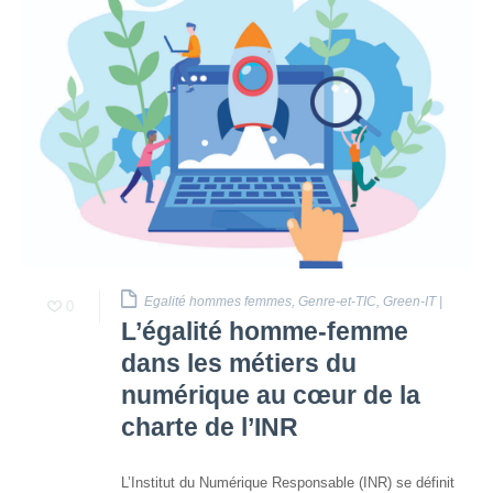
et
presse
Vie
privée
Se
former
Formations pour
demandeur·euse·s
d’emploi
DIGISTART
Egalité hommes femmes
,
Genre-et-TIC
,
Green-IT
|
0
L’égalité homme-femme
Opérateur·rice
Support IT –
dans les métiers du
Helpdesk
numérique au cœur de la
Je valorise
charte de l’INR
mon profil
avec le
L’Institut du Numérique Responsable (INR) se définit
numérique