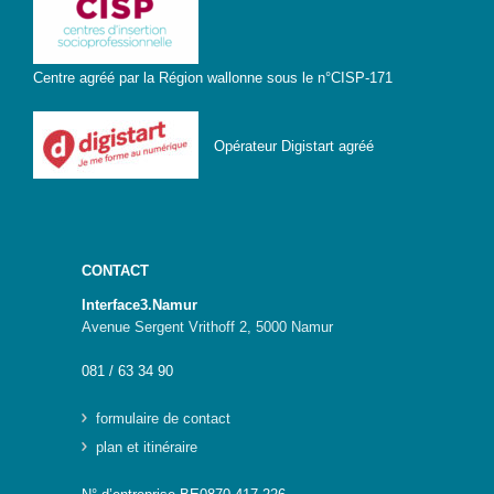
Genre-
et-TIC
Centre agréé par la Région wallonne sous le n°CISP-171
S’outiller
Box
Opérateur Digistart agréé
Numérique
Fiches
outils
CONTACT
Box
Numérique
Interface3.Namur
pour
Avenue Sergent Vrithoff 2, 5000 Namur
l’Alpha
081 / 63 34 90
Carnet
pratique –
formulaire de contact
Gagner en
autonomie
plan et itinéraire
avec le
numérique