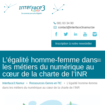
Accueil
081 63 34 90
contact@interface3namur.be
ASBL
Missions
et
Inscription à notre newsletter
actions
Agenda
L’égalité homme-femme dans
les métiers du numérique au
Équipe
cœur de la charte de l’INR
Travailler chez
Interface3.Namur
Interface3.Namur
Ressources Genre-et-TIC
L’égalité homme-femme
dans les métiers du numérique au cœur de la charte de l’INR
Anciens
projets
Média