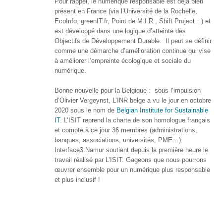
Pour rappel, le numérique responsable est déjà bien
présent en France (via l’Université de la Rochelle,
Formations
EcoInfo, greenIT.fr, Point de M.I.R., Shift Project…) et
sur mesure
est développé dans une logique d’atteinte des
Objectifs de Développement Durable. Il peut se définir
Découvrir
comme une démarche d’amélioration continue qui vise
à améliorer l’empreinte écologique et sociale du
Espace
numérique.
Public
Numérique
Bonne nouvelle pour la Belgique : sous l’impulsion
d’Olivier Vergeynst, L’INR belge a vu le jour en octobre
Pour
2020 sous le nom de
Belgian Institute for Sustainable
les
IT
. L’ISIT reprend la charte de son homologue français
ainé·es
et compte à ce jour 36 membres (administrations,
banques, associations, universités, PME…).
Déclics
Interface3.Namur soutient depuis la première heure le
Numériques
travail réalisé par L’ISIT. Gageons que nous pourrons
: menez
œuvrer ensemble pour un numérique plus responsable
l’enquête !
et plus inclusif !
Animations
ouvertes
au public