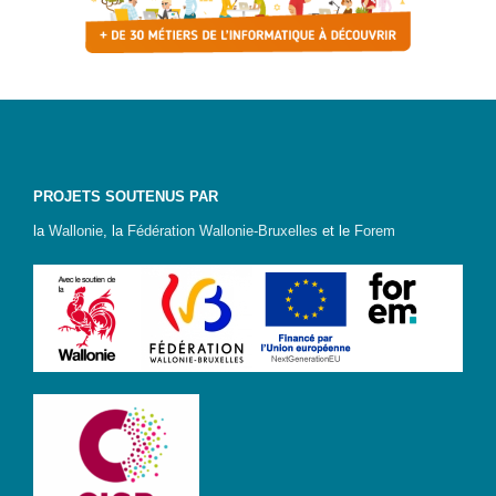
? »
Sensibiliser
Animations,
débats &
conférences
Nous,
PROJETS SOUTENUS PAR
citoyen·nes
numériques
la
Wallonie
, la
Fédération Wallonie-Bruxelles
et le
Forem
responsables
CRACCS
en jeu !
Les clés
sont en
vous !
Algo’bulles
– Sur les
traces du
Colibri