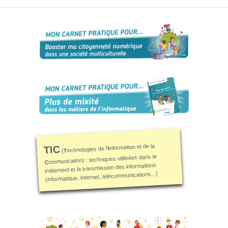
S’orienter
Escape
game – A la
découverte
des métiers
informatiques
Fiches
métiers
Informatique
: quelle
place pour
nformation et de la
TIC
I
echnologies de l'
T
(
les femmes
ommunication) : techniques utilisées dans le
C
?
traitement et la transmission des informations
(informatique, Internet, télécommunications...)
Interviews
« Les métiers
informatiques…
c’est ton genre