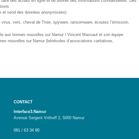
e faire des achats en ligne et de donner des informations confidentielles. Des
ations
upère et vend des données anonymisées)
re virus, vers, cheval de Troie, spyware, ransomware, écoutez l’émission.
e aux bonnes nouvelles sur Namur ! Vincent Massaut et son équipe
nnes nouvelles sur Namur (bénévoles d’associations caritatives,
CONTACT
Interface3.Namur
Avenue Sergent Vrithoff 2, 5000 Namur
081 / 63 34 90