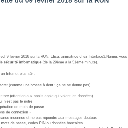
te du 09 février 2018 sur la RUN
edi 9 février 2018 sur la RUN, Elisa, animatrice chez Interface3.Namur, vous
de
sécurité informatique
(de la 29ème à la 51ème minute).
un Internet plus sûr :
 secret (comme une brosse à dent : ça ne se donne pas)
 store (attention aux applis copie qui volent les données)
i n’est pas le nôtre
cupération de mots de passe
ions de connexion »
venance inconnue et ne pas répondre aux messages douteux
s, mots de passe, codes PIN ou données bancaires