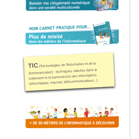
nformation et de la
TIC
I
echnologies de l'
T
(
ommunication) : techniques utilisées dans le
C
traitement et la transmission des informations
(informatique, Internet, télécommunications...)