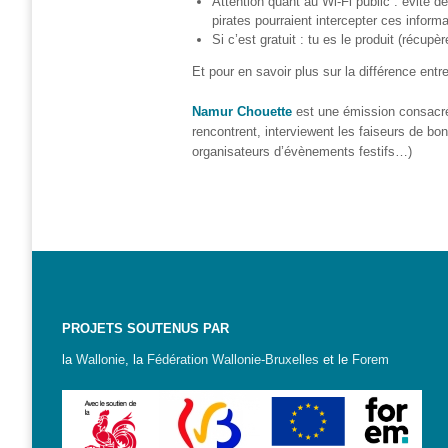
Attention quant au Wi-Fi public : évite d
– CISP
pirates pourraient intercepter ces inform
Si c’est gratuit : tu es le produit (réc
Horizon IT :
J’explore les
Et pour en savoir plus sur la différence ent
métiers de
l’informatique
Namur Chouette
est une émission consacré
– CISP
rencontrent, interviewent les faiseurs de bo
organisateurs d’évènements festifs…)
Electromécanicienne
FormaTIC
– Le
numérique
au travail
SocioConnect
– Aider son
PROJETS SOUTENUS PAR
public avec le
la
Wallonie
, la
Fédération Wallonie-Bruxelles
et le
Forem
numérique
Pour
les
ainé·es