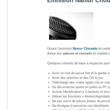
Emission Namur Chouet
et
presse
Vie
privée
Se
former
Formations pour
Durant l’émission
Namur Chouette
du vendr
demandeur·euse·s
donne des
astuces et conseils
en matière 
d’emploi
Quelques conseils de base à respecter pour 
DIGISTART
Avoir un mot de passe fort et le garder
Opérateur·rice
Avoir des antivirus et des OS à jour
Support IT –
Télécharger des vraies applis via un vrai
Helpdesk
Se déconnecter quand on quitte un PC qu
Activer Identification à 2 facteurs et ré
Je valorise
Utiliser les fonctions « Alertes/Approbat
mon profil
Ne pas ouvrir de pièces jointes de pro
avec le
Ne divulguer à personne vos identifiant
numérique