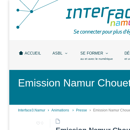
Accueil
ASBL
Missions
et
ACCUEIL
ASBL
SE FORMER
DÉ
actions
au et avec le numérique
et u
Agenda
Emission Namur Chouett
Équipe
Travailler chez
Interface3.Namur
Anciens
Interface3.Namur
Animations
Presse
Emission Namur Chouet
projets
0
Média