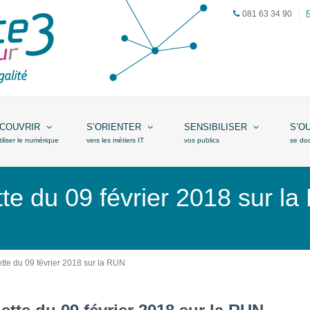
081 63 34 90
COUVRIR
S’ORIENTER
SENSIBILISER
S’O
tiliser le numérique
vers les métiers IT
vos publics
se do
e du 09 février 2018 sur l
te du 09 février 2018 sur la RUN