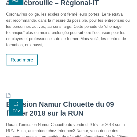
Mar
à la débrouille – Régional-IT
et
presse
Coronavirus oblige, les écoles ont fermé leurs portes. Le télétravail
est recommandé, dans la mesure du possible, pour les entreprises ou
Vie
les personnes actives, au sens large. Cette période de “chômage
privée
technique” plus ou moins prolongée pourrait être l’occasion pour les
employés et professionnels de se former. Mais voilà, les centres de
Se
formation, eux aussi,
former
Formations pour
Read more
demandeur·euse·s
d’emploi
DIGISTART
Opérateur·rice
Support IT –
Emission Namur Chouette du 09
12
Helpdesk
Fév
février 2018 sur la RUN
Je valorise
mon profil
Durant l’émission Namur Chouette du vendredi 9 février 2018 sur la
avec le
RUN, Elisa, animatrice chez Interface3.Namur, vous donne des
numérique
astuces et conseils en matière de sécurité informatique (de la 29ème