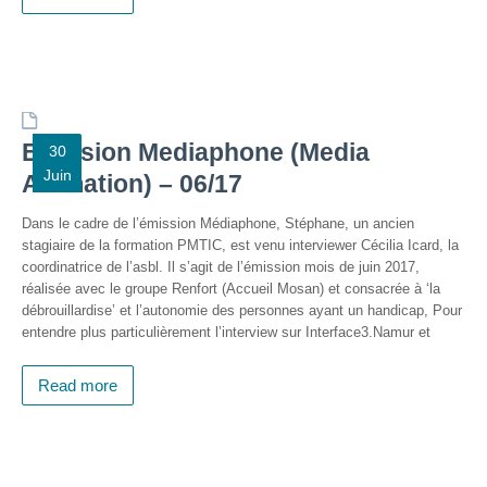
IA-
Accès
pour
Toutes
et
Tous
Emission Mediaphone (Media
30
Juin
Animation) – 06/17
STEAMagine
–
Découverte
Dans le cadre de l’émission Médiaphone, Stéphane, un ancien
IN.forM@TIC
stagiaire de la formation PMTIC, est venu interviewer Cécilia Icard, la
coordinatrice de l’asbl. Il s’agit de l’émission mois de juin 2017,
STEM
réalisée avec le groupe Renfort (Accueil Mosan) et consacrée à ‘la
GenderIN
débrouillardise’ et l’autonomie des personnes ayant un handicap, Pour
Fr
entendre plus particulièrement l’interview sur Interface3.Namur et
STEM
Read more
GenderIN
En
Kit prêt à
l’emploi |