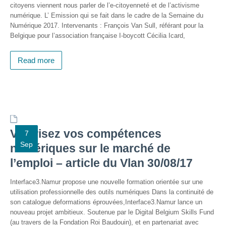
citoyens viennent nous parler de l’e-citoyenneté et de l’activisme
? »
numérique. L’ Emission qui se fait dans le cadre de la Semaine du
Numérique 2017. Intervenants : François Van Sull, référant pour la
Sensibiliser
Belgique pour l’association française I-boycott Cécilia Icard,
Animations,
débats &
Read more
conférences
Nous,
citoyen·nes
numériques
responsables
Valorisez vos compétences
7
CRACCS
Sep
en jeu !
numériques sur le marché de
Les clés
l’emploi – article du Vlan 30/08/17
sont en
vous !
Interface3.Namur propose une nouvelle formation orientée sur une
utilisation professionnelle des outils numériques Dans la continuité de
Algo’bulles
son catalogue deformations éprouvées,Interface3.Namur lance un
– Sur les
nouveau projet ambitieux. Soutenue par le Digital Belgium Skills Fund
traces du
Colibri
(au travers de la Fondation Roi Baudouin), et en partenariat avec