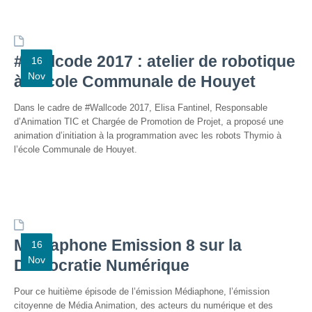
S’orienter
Escape
game – A la
#Wallcode 2017 : atelier de robotique
16
découverte
Nov
des métiers
à l’Ecole Communale de Houyet
informatiques
Dans le cadre de #Wallcode 2017, Elisa Fantinel, Responsable
Fiches
d’Animation TIC et Chargée de Promotion de Projet, a proposé une
métiers
animation d’initiation à la programmation avec les robots Thymio à
l’école Communale de Houyet.
Informatique
: quelle
place pour
les femmes
?
Médiaphone Emission 8 sur la
16
Nov
Démocratie Numérique
Interviews
« Les métiers
Pour ce huitième épisode de l’émission Médiaphone, l’émission
informatiques…
citoyenne de Média Animation, des acteurs du numérique et des
c’est ton genre