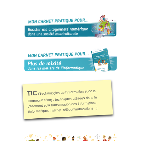
L’informatique,
et si c’était ton
genre ?
Ressources
Genre-et-
TIC
Carnet mixité
métiers
informatiques
Carnet
citoyenneté
numérique
nformation et de la
TIC
I
echnologies de l'
T
(
ommunication) : techniques utilisées dans le
C
Qui
traitement et la transmission des informations
suis-
(informatique, Internet, télécommunications...)
je ?
Contact
Plan