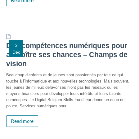
Read more
Formations
sur mesure
Découvrir
Espace
Des compétences numériques pour
2
Public
Déc
Numérique
accroître ses chances – Champs de
vision
Pour
les
Beaucoup d’enfants et de jeunes sont passionnés par tout ce qui
ainé·es
touche à l’informatique et aux nouvelles technologies. Mais souvent,
les jeunes de milieux défavorisés n’ont pas les réseaux ou les
Déclics
moyens financiers pour développer leurs intérêts et leurs talents
Numériques
numériques. Le Digital Belgium Skills Fund leur donne un coup de
: menez
pouce. Services numériques pour
l’enquête !
Animations
Read more
ouvertes
au public