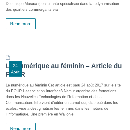
Dominique Moraux (consultante spécialisée dans la redynamisation
Genre-
des quartiers commerçants via
et-TIC
Read more
S’outiller
Box
Numérique
Fiches
outils
Le numérique au féminin – Article du
24
Août
Box
POUR
Numérique
pour
Le numérique au féminin Cet article est paru 24 août 2017 sur le site
l’Alpha
du POUR L’association Interface3.Namur organise des formations
dans les Nouvelles Technologies de l’Information et de la
Carnet
Communication. Elle vient d’éditer un carnet qui, distribué dans les
pratique –
écoles, vise à déstigmatiser les femmes dans les métiers de
Gagner en
l’informatique. Une première en Wallonie
autonomie
avec le
numérique
Read more