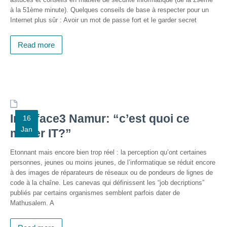
– CISP
à la 51ème minute). Quelques conseils de base à respecter pour un
Internet plus sûr : Avoir un mot de passe fort et le garder secret
Horizon IT :
J’explore les
Read more
métiers de
l’informatique
– CISP
Electromécanicienne
FormaTIC
– Le
Interface3 Namur: “c’est quoi ce
16
numérique
Jan
métier IT?”
au travail
Etonnant mais encore bien trop réel : la perception qu’ont certaines
SocioConnect
personnes, jeunes ou moins jeunes, de l’informatique se réduit encore
– Aider son
à des images de réparateurs de réseaux ou de pondeurs de lignes de
public avec le
code à la chaîne. Les canevas qui définissent les “job decriptions”
numérique
publiés par certains organismes semblent parfois dater de
Mathusalem. A
Pour
les
ainé·es