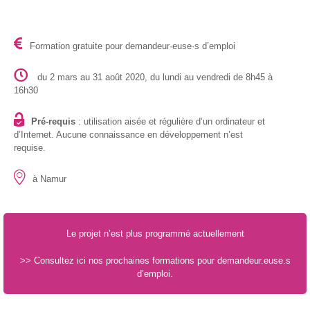
– CISP
Horizon IT :
Formation gratuite pour demandeur·euse·s d’emploi
J’explore les
métiers de
l’informatique
du 2 mars au 31 août 2020, du lundi au vendredi de 8h45 à
– CISP
16h30
Electromécanicienne
Pré-requis
: utilisation aisée et régulière d’un ordinateur et
d’Internet. Aucune connaissance en développement n’est
FormaTIC
requise.
– Le
numérique
à Namur
au travail
SocioConnect
– Aider son
Le projet n’est plus programmé actuellement
public avec le
numérique
>> Consultez ici nos prochaines formations pour demandeur.euse.s
d’emploi.
Pour
les
ainé·es