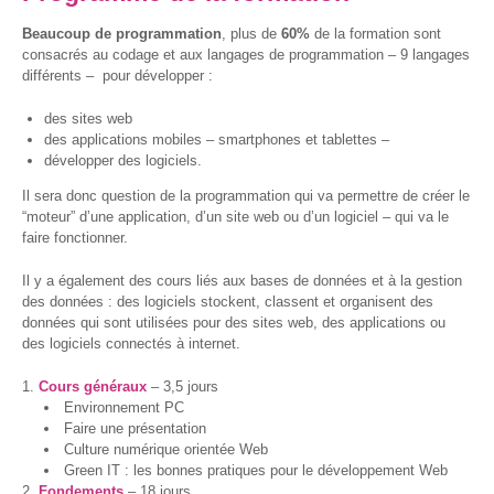
? »
Beaucoup de programmation
, plus de
60%
de la formation sont
consacrés au codage et aux langages de programmation – 9 langages
Sensibiliser
différents – pour développer :
Animations,
des sites web
débats &
des applications mobiles – smartphones et tablettes –
conférences
développer des logiciels.
Nous,
Il sera donc question de la programmation qui va permettre de créer le
citoyen·nes
“moteur” d’une application, d’un site web ou d’un logiciel – qui va le
numériques
faire fonctionner.
responsables
Il y a également des cours liés aux bases de données et à la gestion
CRACCS
des données : des logiciels stockent, classent et organisent des
en jeu !
données qui sont utilisées pour des sites web, des applications ou
Les clés
des logiciels connectés à internet.
sont en
vous !
Cours généraux
– 3,5 jours
Environnement PC
Algo’bulles
Faire une présentation
– Sur les
Culture numérique orientée Web
traces du
Green IT : les bonnes pratiques pour le développement Web
Colibri
Fondements
– 18 jours