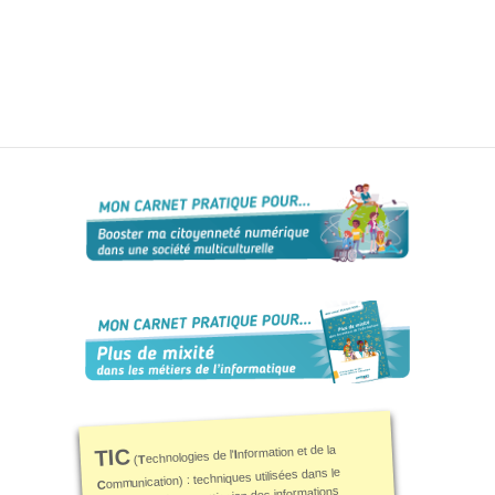
L’informatique,
et si c’était ton
genre ?
Ressources
Genre-et-
TIC
Carnet mixité
métiers
informatiques
Carnet
citoyenneté
numérique
Qui
suis-
je ?
Contact
nformation et de la
TIC
I
echnologies de l'
T
(
ommunication) : techniques utilisées dans le
C
Plan