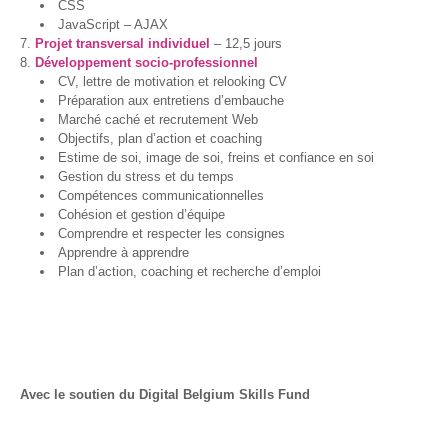
CSS
JavaScript – AJAX
IA-
Projet transversal individuel
– 12,5 jours
Accès
Développement socio-professionnel
pour
CV, lettre de motivation et relooking CV
Toutes
Préparation aux entretiens d’embauche
et
Marché caché et recrutement Web
Tous
Objectifs, plan d’action et coaching
Estime de soi, image de soi, freins et confiance en soi
STEAMagine
Gestion du stress et du temps
–
Compétences communicationnelles
Découverte
Cohésion et gestion d’équipe
IN.forM@TIC
Comprendre et respecter les consignes
Apprendre à apprendre
STEM
Plan d’action, coaching et recherche d’emploi
GenderIN
Fr
STEM
GenderIN
En
Avec le soutien du Digital Belgium Skills Fund
Kit prêt à
l’emploi |