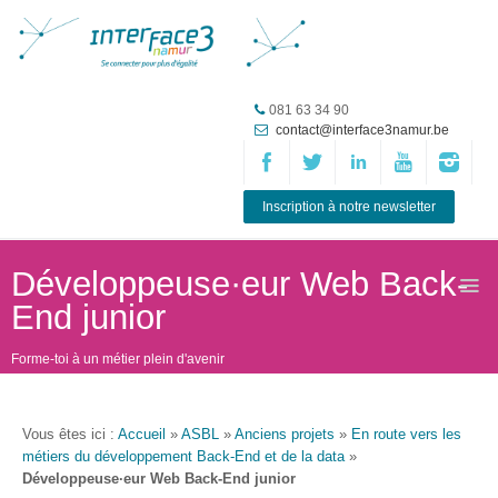
Accueil
081 63 34 90
contact@interface3namur.be
ASBL
Missions
et
Inscription à notre newsletter
actions
Agenda
Développeuse·eur Web Back-
End junior
Équipe
Travailler chez
Forme-toi à un métier plein d'avenir
Interface3.Namur
Anciens
Vous êtes ici :
Accueil
»
ASBL
»
Anciens projets
»
En route vers les
projets
métiers du développement Back-End et de la data
»
Développeuse·eur Web Back-End junior
Média