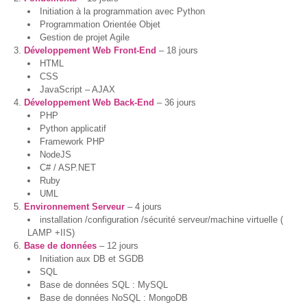
Initiation à la programmation avec Python
Genre-
Programmation Orientée Objet
et-TIC
Gestion de projet Agile
Développement Web Front-End
– 18 jours
S’outiller
HTML
CSS
Box
JavaScript – AJAX
Numérique
Développement Web Back-End
– 36 jours
PHP
Python applicatif
Fiches
Framework PHP
outils
NodeJS
C# / ASP.NET
Box
Ruby
Numérique
UML
pour
Environnement Serveur
– 4 jours
l’Alpha
installation /configuration /sécurité serveur/machine virtuelle (
LAMP +IIS)
Carnet
Base de données
– 12 jours
pratique –
Initiation aux DB et SGDB
Gagner en
SQL
autonomie
Base de données SQL : MySQL
avec le
Base de données NoSQL : MongoDB
numérique