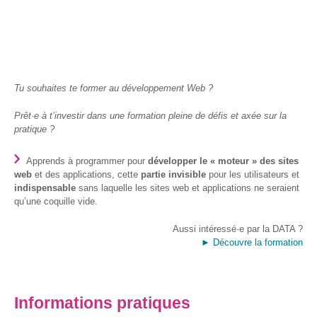
et
presse
Vie
privée
Tu souhaites te former au développement Web ?
Se
former
Prêt·e à t’investir dans une formation pleine de défis et axée sur la
pratique ?
Formations pour
demandeur·euse·s
d’emploi
Apprends à programmer pour
développer le « moteur » des sites
web
et des applications, cette
partie invisible
pour les utilisateurs et
DIGISTART
indispensable
sans laquelle les sites web et applications ne seraient
qu’une coquille vide.
Opérateur·rice
Support IT –
Aussi intéressé·e par la DATA ?
Helpdesk
► Découvre la formation
Je valorise
mon profil
avec le
Informations pratiques
numérique