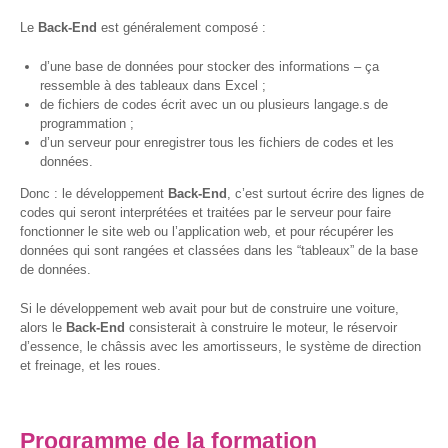
S’orienter
Le
Back-End
est généralement composé :
Escape
d’une base de données pour stocker des informations – ça
game – A la
ressemble à des tableaux dans Excel ;
découverte
de fichiers de codes écrit avec un ou plusieurs langage.s de
des métiers
programmation ;
informatiques
d’un serveur pour enregistrer tous les fichiers de codes et les
données.
Fiches
métiers
Donc : le développement
Back-End
, c’est surtout écrire des lignes de
codes qui seront interprétées et traitées par le serveur pour faire
fonctionner le site web ou l’application web, et pour récupérer les
Informatique
données qui sont rangées et classées dans les “tableaux” de la base
: quelle
de données.
place pour
les femmes
Si le développement web avait pour but de construire une voiture,
?
alors le
Back-End
consisterait à construire le moteur, le réservoir
d’essence, le châssis avec les amortisseurs, le système de direction
et freinage, et les roues.
Interviews
« Les métiers
informatiques…
Programme de la formation
c’est ton genre