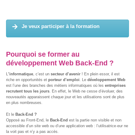
Formations
sur mesure
Je veux participer à la formation
Découvrir
Espace
Public
Numérique
Pourquoi se former au
développement Web Back-End ?
Pour
les
ainé·es
L
’informatique
, c’est un
secteur d’avenir
! En plein essor, il est
riche en opportunités et
porteur d’emploi
. Le
développement Web
est l’une des branches des métiers informatiques où les
entreprises
Déclics
recrutent tous les jours
. En effet, le Web ne cesse d’évoluer, des
Numériques
nouveautés apparaissent chaque jour et les utilisations sont de plus
: menez
en plus nombreuses.
l’enquête !
Et le
Back-End ?
Animations
Opposé au Front-End, le
Back-End
est la partie non visible et non
ouvertes
accessible d’un site web ou d’une application web : l’utilisatrice·eur ne
au public
la voit pas et n’y a pas accès.