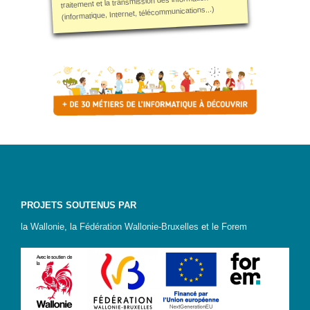
traitement et la transmission des informations
d’accès
(informatique, Internet, télécommunications...)
Newsletter
Jobs
PROJETS SOUTENUS PAR
la
Wallonie
, la
Fédération Wallonie-Bruxelles
et le
Forem