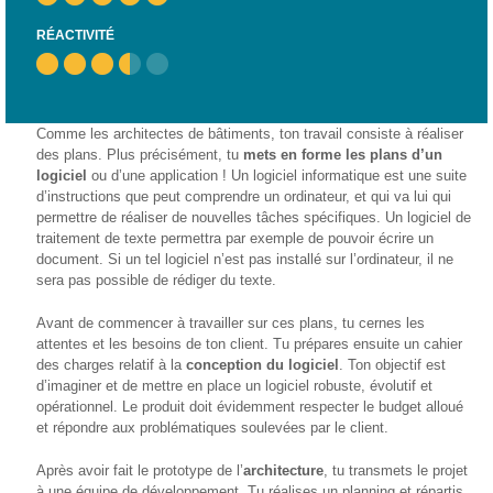
– CISP
RÉACTIVITÉ
Horizon IT :
J’explore les
métiers de
l’informatique
Comme les architectes de bâtiments, ton travail consiste à réaliser
– CISP
des plans. Plus précisément, tu
mets en forme les plans d’un
logiciel
ou d’une application ! Un logiciel informatique est une suite
Electromécanicienne
d’instructions que peut comprendre un ordinateur, et qui va lui qui
permettre de réaliser de nouvelles tâches spécifiques. Un logiciel de
FormaTIC
traitement de texte permettra par exemple de pouvoir écrire un
– Le
document. Si un tel logiciel n’est pas installé sur l’ordinateur, il ne
numérique
sera pas possible de rédiger du texte.
au travail
Avant de commencer à travailler sur ces plans, tu cernes les
SocioConnect
attentes et les besoins de ton client. Tu prépares ensuite un cahier
– Aider son
des charges relatif à la
conception du logiciel
. Ton objectif est
public avec le
d’imaginer et de mettre en place un logiciel robuste, évolutif et
numérique
opérationnel. Le produit doit évidemment respecter le budget alloué
et répondre aux problématiques soulevées par le client.
Pour
les
Après avoir fait le prototype de l’
architecture
, tu transmets le projet
ainé·es
à une équipe de développement. Tu réalises un planning et répartis