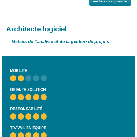
Version imprimable
et
presse
Vie
privée
Architecte logiciel
Se
—
Métiers de l’analyse et de la gestion de projets
former
Formations pour
demandeur·euse·s
d’emploi
MOBILITÉ
DIGISTART
ORIENTÉ SOLUTION
Opérateur·rice
Support IT –
Helpdesk
RESPONSABILITÉ
Je valorise
mon profil
TRAVAIL EN ÉQUIPE
avec le
numérique