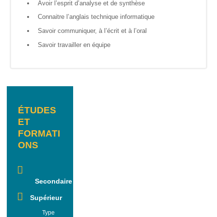
Avoir l’esprit d’analyse et de synthèse
Genre-
Connaitre l’anglais technique informatique
et-TIC
Savoir communiquer, à l’écrit et à l’oral
S’outiller
Savoir travailler en équipe
Box
Numérique
Fiches
outils
ÉTUDES
ET
Box
Numérique
FORMATI
pour
ONS
l’Alpha
Carnet
pratique –
Secondaire
Gagner en
autonomie
Supérieur
avec le
Type
numérique