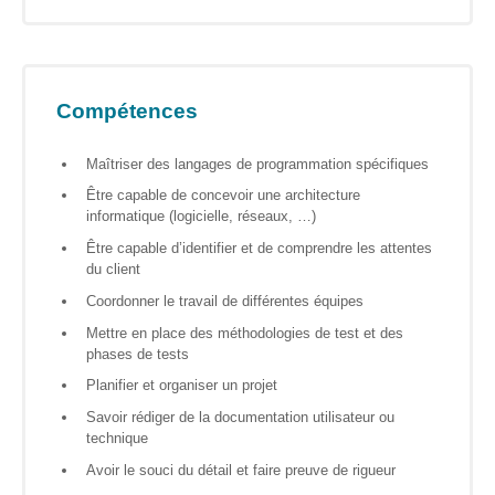
? »
Sensibiliser
Animations,
Compétences
débats &
conférences
Maîtriser des langages de programmation spécifiques
Nous,
Être capable de concevoir une architecture
citoyen·nes
informatique (logicielle, réseaux, …)
numériques
Être capable d’identifier et de comprendre les attentes
responsables
du client
CRACCS
Coordonner le travail de différentes équipes
en jeu !
Mettre en place des méthodologies de test et des
Les clés
phases de tests
sont en
vous !
Planifier et organiser un projet
Savoir rédiger de la documentation utilisateur ou
Algo’bulles
technique
– Sur les
traces du
Avoir le souci du détail et faire preuve de rigueur
Colibri