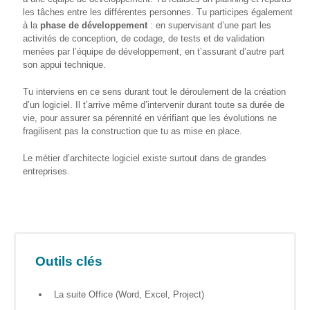
les tâches entre les différentes personnes. Tu participes également
Formations
à la
phase de développement
: en supervisant d’une part les
sur mesure
activités de conception, de codage, de tests et de validation
menées par l’équipe de développement, en t’assurant d’autre part
Découvrir
son appui technique.
Espace
Tu interviens en ce sens durant tout le déroulement de la création
Public
d’un logiciel. Il t’arrive même d’intervenir durant toute sa durée de
Numérique
vie, pour assurer sa pérennité en vérifiant que les évolutions ne
fragilisent pas la construction que tu as mise en place.
Pour
les
Le métier d’architecte logiciel existe surtout dans de grandes
ainé·es
entreprises.
Déclics
Numériques
: menez
l’enquête !
Outils clés
Animations
ouvertes
au public
La suite Office (Word, Excel, Project)