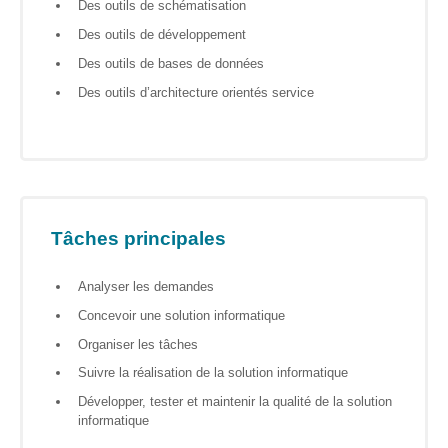
Des outils de schématisation
S’orienter
Des outils de développement
Escape
Des outils de bases de données
game – A la
découverte
Des outils d’architecture orientés service
des métiers
informatiques
Fiches
métiers
Tâches principales
Informatique
: quelle
place pour
Analyser les demandes
les femmes
Concevoir une solution informatique
?
Organiser les tâches
Suivre la réalisation de la solution informatique
Interviews
Développer, tester et maintenir la qualité de la solution
« Les métiers
informatique
informatiques…
c’est ton genre