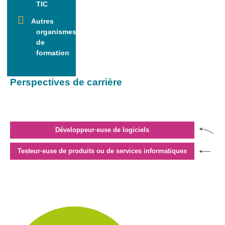
TIC
L’informatique,
et si c’était ton
Autres
genre ?
organismes
de
Ressources
formation
Genre-et-
TIC
Perspectives de carrière
Carnet mixité
métiers
informatiques
Carnet
Développeur·euse de logiciels
citoyenneté
numérique
Testeur·euse de produits ou de services informatiques
Qui
suis-
je ?
Contact
Plan