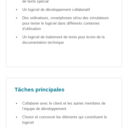
de texte spécial
S’orienter
Un logiciel de développement collaboratif
Escape
Des ordinateurs, smartphones et/ou des simulateurs
game – A la
pour tester le logiciel dans différents contextes
découverte
d’utilisation
des métiers
informatiques
Un logiciel de traitement de texte pour écrire de la
documentation technique
Fiches
métiers
Informatique
: quelle
place pour
les femmes
Tâches principales
?
Collaborer avec le client et les autres membres de
l’équipe de développement
Interviews
« Les métiers
Choisir et concevoir les éléments qui constituent le
informatiques…
logiciel
c’est ton genre