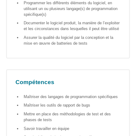
Programmer les différents éléments du logiciel, en
? »
utilisant un ou plusieurs langage(s) de programmation
spécifique(s)
Sensibiliser
Documenter le logiciel produit, la manière de l’exploiter
Animations,
et les circonstances dans lesquelles il peut être utilisé
débats &
Assurer la qualité du logiciel par la conception et la
conférences
mise en œuvre de batteries de tests
Nous,
citoyen·nes
numériques
responsables
CRACCS
Compétences
en jeu !
Les clés
Maîtriser des langages de programmation spécifiques
sont en
vous !
Maîtriser les outils de rapport de bugs
Mettre en place des méthodologies de test et des
Algo’bulles
phases de tests
– Sur les
traces du
Savoir travailler en équipe
Colibri