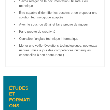
Savoir rédiger de la documentation utilisateur ou
technique
Genre-
et-TIC
Être capable d’identifier les besoins et de proposer une
solution technologique adaptée
S’outiller
Avoir le souci du détail et faire preuve de rigueur
Faire preuve de créativité
Box
Numérique
Connaitre l’anglais technique informatique
Mener une veille (évolutions technologiques, nouveaux
Fiches
risques, mise à jour des compétences numériques
outils
essentielles à son secteur etc.)
Box
Numérique
pour
l’Alpha
Carnet
ÉTUDES
pratique –
ET
Gagner en
autonomie
FORMATI
avec le
ONS
numérique