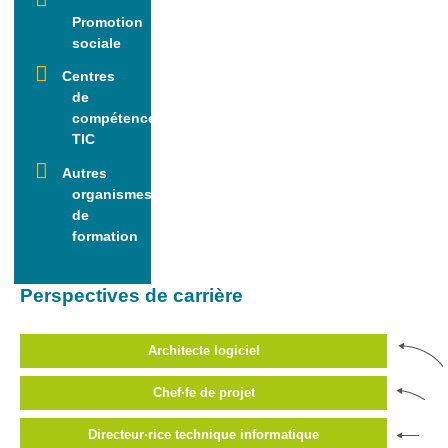
L’informatique,
Promotion
et si c’était ton
sociale
genre ?
Centres
Ressources
de
Genre-et-
compétence
TIC
TIC
Carnet mixité
Autres
métiers
organismes
informatiques
de
formation
Carnet
citoyenneté
numérique
Perspectives de carrière
Qui
suis-
Architecte logiciel
je ?
Chef·fe de projet
Contact
Directeur·rice technique informatique
Plan