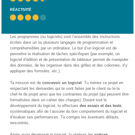
– CISP
RÉACTIVITÉ
Horizon IT :
J’explore les
métiers de
l’informatique
Les programmes (ou logiciels) sont l’ensemble des instructions
– CISP
écrites dans un ou plusieurs langages de programmation et
compréhensibles par un ordinateur. Le but d’un logiciel est de
Electromécanicienne
permettre la réalisation de tâches spécifiques (par exemple, un
logiciel d’édition et de présentation de tableaux permet de manipuler
FormaTIC
des données, de les organiser dans des grilles et des colonnes, d’y
– Le
appliquer des formules, etc.).
numérique
au travail
Ta mission est de
concevoir
un logiciel
. Tu mènes ce projet en
respectant les demandes qui te sont faites par le client ou le·la
SocioConnect
chef·fe de projet ainsi que les contraintes du projet (qui peuvent être
– Aider son
formalisées dans un cahier des charges). Durant tout le
public avec le
développement du logiciel, tu effectues
des es­sais et des tests
numérique
systématiques afin de t’assurer du bon comportement du logiciel et
d’évaluer ses performances. Tu corriges les éventuels défauts
Pour
rencontrés.
les
ainé·es
Après avoir développé le logiciel, tu réalises les
notices