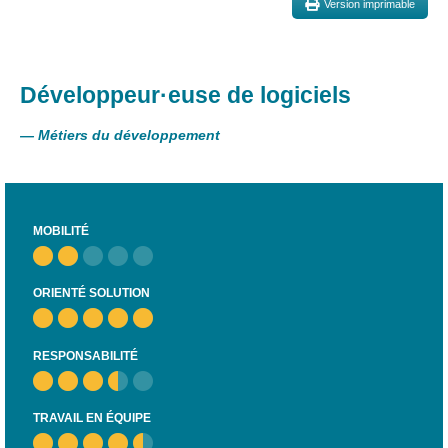
Version imprimable
et
presse
Vie
privée
Développeur·euse de logiciels
Se
—
Métiers du développement
former
Formations pour
demandeur·euse·s
d’emploi
MOBILITÉ
DIGISTART
ORIENTÉ SOLUTION
Opérateur·rice
Support IT –
Helpdesk
RESPONSABILITÉ
Je valorise
mon profil
TRAVAIL EN ÉQUIPE
avec le
numérique