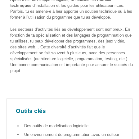
techniques
d’installation et les guides pour les utilisateur·rices.
Formations
Par­fois, tu es amené·e à leur apporter un soutien technique ou à les
sur mesure
former à l’utilisation du programme que tu as développé.
Découvrir
Les secteurs d’activités liés au développement sont nombreux. En
fonction de ta spécialisation et des langages de programmation que
Espace
tu utilises, tu peux développer des programmes, des jeux vidéo,
Public
des sites web… Cette diversité d’activités fait que le
Numérique
développement se fait souvent à plusieurs, avec des personnes
spécialisées (architecture logicielle, programmation, testing, etc.).
Pour
Une bonne communication est importante pour assurer le succès du
les
projet.
ainé·es
Déclics
Numériques
: menez
l’enquête !
Outils clés
Animations
ouvertes
Des outils de modélisation logicielle
au public
Un environnement de programmation avec un éditeur