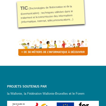
nformation et de la
TIC
I
echnologies de l'
T
(
ommunication) : techniques utilisées dans le
C
traitement et la transmission des informations
(informatique, Internet, télécommunications...)
PROJETS SOUTENUS PAR
la
Wallonie
, la
Fédération Wallonie-Bruxelles
et le
Forem