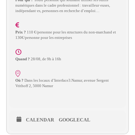
– CISP
numériques dans le cadre professionnel : travailleur·euses,
indépendant·es, personnes en recherche d’emploi…
Horizon IT :
J’explore les
métiers de
Prix ?
110 €/personne pour les structures du non-marchand et
l’informatique
130€/personne pour les entreprises
– CISP
Electromécanicienne
Quand ?
28/08, de 9h à 16h
FormaTIC
– Le
numérique
au travail
Où ?
Dans les locaux d’Interface3.Namur, avenue Sergent
Vrithoff 2, 5000 Namur
SocioConnect
– Aider son
public avec le
numérique
CALENDAR
GOOGLECAL
Pour
les
ainé·es