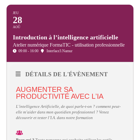
et
presse
JEU
28
Vie
privée
AOÛ
Introduction à l’intelligence artificielle
Se
Atelier numérique FormaTIC - utilisation professionnelle
former
09:00 - 16:00
Interface3.Namur
Formations pour
demandeur·euse·s
d’emploi
DÉTAILS DE L'ÉVÈNEMENT
DIGISTART
AUGMENTER SA
PRODUCTIVITÉ AVEC L’IA
Opérateur·rice
Support IT –
L’intelligence Artificielle, de quoi parle-t-on ? comment peut-
Helpdesk
elle m’aider dans mon quotidien professionnel ? Venez
découvrir et tester l’I.A. dans notre formation
Je valorise
mon profil
avec le
numérique
Pour qui ?
Toute personne qui souhaite utiliser les outils