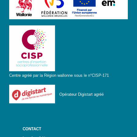
? »
Sensibiliser
Animations,
débats &
conférences
Nous,
citoyen·nes
numériques
responsables
Centre agréé par la Région wallonne sous le n°CISP-171
CRACCS
en jeu !
Les clés
Opérateur Digistart agréé
sont en
vous !
Algo’bulles
– Sur les
traces du
CONTACT
Colibri