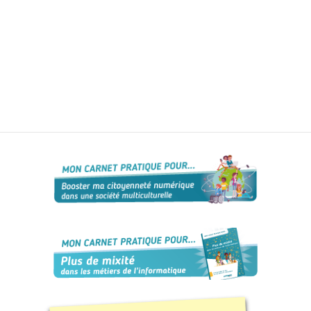
Formations
sur mesure
Découvrir
Espace
Public
Numérique
Pour
les
ainé·es
Déclics
Numériques
: menez
l’enquête !
Animations
ouvertes
au public