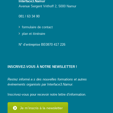
Interface3.Namur
Avenue Sergent Vrithoff 2, 5000 Namur
Genre-
et-TIC
081 / 63 34 90
S’outiller
formulaire de contact
Box
plan et itinéraire
Numérique
N° d’entreprise BE0870 417 226
Fiches
outils
Box
INSCRIVEZ-VOUS À NOTRE NEWSLETTER !
Numérique
pour
l’Alpha
Restez informé.e.s des nouvelles formations et autres
événements organisés par Interface3.Namur.
Carnet
pratique –
Inscrivez-vous pour recevoir notre lettre d’information.
Gagner en
autonomie
avec le
Je m’inscris à la newsletter
numérique